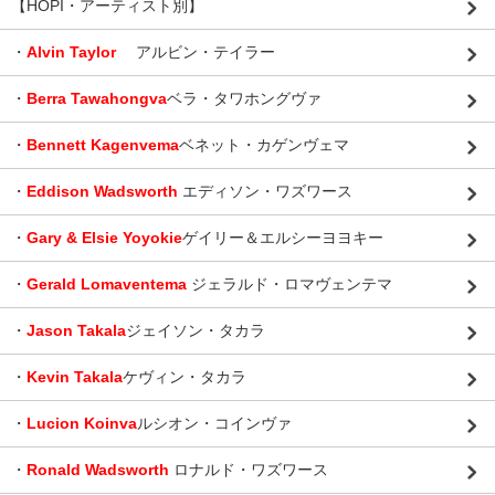
【HOPI・アーティスト別】
・
Alvin Taylor
アルビン・テイラー
・
Berra Tawahongva
ベラ・タワホングヴァ
・
Bennett Kagenvema
ベネット・カゲンヴェマ
・
Eddison Wadsworth
エディソン・ワズワース
・
Gary & Elsie Yoyokie
ゲイリー＆エルシーヨヨキー
・
Gerald Lomaventema
ジェラルド・ロマヴェンテマ
・
Jason Takala
ジェイソン・タカラ
・
Kevin Takala
ケヴィン・タカラ
・
Lucion Koinva
ルシオン・コインヴァ
・
Ronald Wadsworth
ロナルド・ワズワース