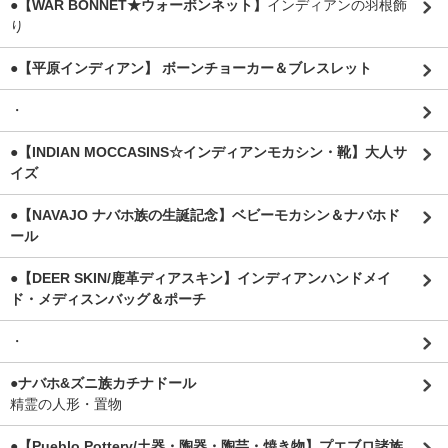
●【WAR BONNET★ウォーボンネット】
インディアンの羽根飾
り
●【平原インディアン】 ボーンチョーカー＆ブレスレット
・
●【INDIAN MOCCASINS☆インディアンモカシン・靴】大人サ
イズ
●【NAVAJO ナバホ族の生誕記念】ベビーモカシン＆ナバホド
ール
●【DEER SKIN/鹿革ディアスキン】インディアンハンドメイ
ド・メディスンバッグ＆ポーチ
・
●ナバホ&ズニ族カチナドール
精霊の人形・置物
●【Pueblo Pottery/土器・陶器・陶芸・焼き物】プエブロ諸族