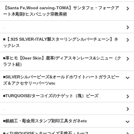
【Santa Fe,Wood carving-TOMA】サンタフェ・フォークア
ート木彫刻/ヒスパニック宗教美術
.
■【.925 SILVER-ITALY製スターリングシルバーチェーン】ネ
ックレス
■革ヒモ【Deer Skin】鹿革/ディアスキンレース&シニュー（ク
ラフト紐）
■SILVERシルバービーズ&オールドホワイトハートガラスビー
ズ＆アクセサリーパーツetc
■TURQUOISE/ターコイズのナゲット（塊）ビーズ
.
■銀細工・彫金用スタンプ刻印工具タガネetc
■＜TURQUOISE＞ターコイズ天然石・ルース