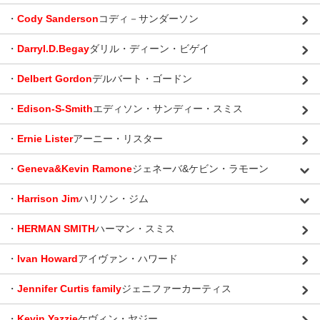
・
Cody Sanderson
コディ－サンダーソン
・
Darryl.D.Begay
ダリル・ディーン・ビゲイ
・
Delbert Gordon
デルバート・ゴードン
・
Edison-S-Smith
エディソン・サンディー・スミス
・
Ernie Lister
アーニー・リスター
・
Geneva&Kevin Ramone
ジェネーバ&ケビン・ラモーン
・
Harrison Jim
ハリソン・ジム
・
HERMAN SMITH
ハーマン・スミス
・
Ivan Howard
アイヴァン・ハワード
・
Jennifer Curtis family
ジェニファーカーティス
・
Kevin Yazzie
ケヴィン・ヤジー