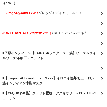
ィetc...）
・
Greg&Dyaami Lewis
グレッグ＆ディアミ・ルイス
.
JONATHAN DAYジョナサンデイ
Oldコインシルバー作品
.
■平原インディアン【LAKOTA/ラコタ・スー族】ビーズ＆クイ
ルワーク/革細工・クラフト
.
■【Iroquois/Huron-Indian Mask】イロコイ連邦/ヒューロン
族インディアン木彫マスク
■【YAQUI/ヤキ族】クラフト置物・アクセサリー＜PEYOTE/ペ
ヨーテ＞