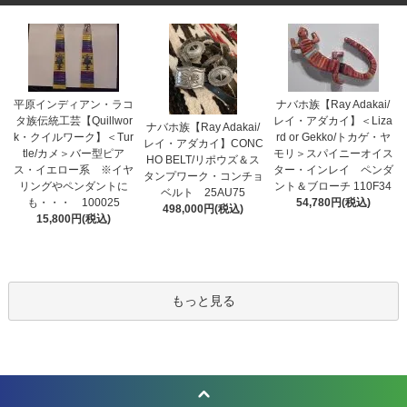
平原インディアン・ラコ
ナバホ族【Ray Adakai/
タ族伝統工芸【Quillwor
レイ・アダカイ】＜Liza
ナバホ族【Ray Adakai/
k・クイルワーク】＜Tur
rd or Gekko/トカゲ・ヤ
レイ・アダカイ】CONC
tle/カメ＞バー型ピア
モリ＞スパイニーオイス
HO BELT/リポウズ＆ス
ス・イエロー系 ※イヤ
ター・インレイ ペンダ
タンプワーク・コンチョ
リングやペンダントに
ント＆ブローチ 110F34
ベルト 25AU75
も・・・ 100025
54,780円(税込)
498,000円(税込)
15,800円(税込)
もっと見る