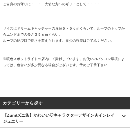
ご自身のお守りに・・・・大切な方へのギフトとして・・・・
サイズはドリームキャッチャーの直径５・５ｃｍくらいで、ループのトップか
らエンドまでの長さ３５ｃｍくらい。
ループの結び目で長さを変えられます。多少の誤差はご了承ください。
※暖色スポットライトの店内にて撮影しています。お使いのパソコン環境によ
っては、色合いが多少異なる場合がございます。予めご了承下さい
カテゴリーから探す
【Zuni/ズニ族】かわいい♡キャラクターデザイン★インレイ
ジュエリー