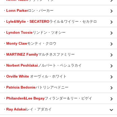
・
Lonn Parker
ロン・パーカー
・
Lyle&Wylie・SECATERO
ライル＆ワイリー・セカテロ
・
Lyndon Tsosie
リンドン・ツオシー
・
Monty Claw
モンティ・クロウ
・
MARTINEZ Family
マルチネスファミリー
・
Norbert Peshlakai
ノルバート・ペシュラカイ
・
Orville White
オーヴィル・ホワイト
・
Patricia Bedonie
パトリシアべドニー
・
Philander&Lee Begay
フィランダー＆リー・ビゲイ
・
Ray Adakai
レイ・アダカイ