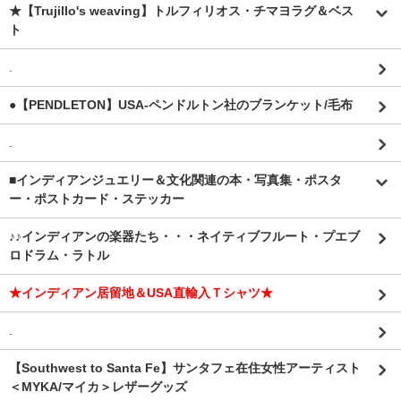
★【Trujillo's weaving】トルフィリオス・チマヨラグ＆ベス
ト
.
●【PENDLETON】USA-ペンドルトン社のブランケット/毛布
.
■インディアンジュエリー＆文化関連の本・写真集・ポスタ
ー・ポストカード・ステッカー
♪♪インディアンの楽器たち・・・ネイティブフルート・プエブ
ロドラム・ラトル
★インディアン居留地＆USA直輸入Ｔシャツ★
.
【Southwest to Santa Fe】サンタフェ在住女性アーティスト
＜MYKA/マイカ＞レザーグッズ