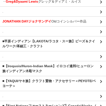
・
Greg&Dyaami Lewis
グレッグ＆ディアミ・ルイス
.
JONATHAN DAYジョナサンデイ
Oldコインシルバー作品
.
■平原インディアン【LAKOTA/ラコタ・スー族】ビーズ＆クイ
ルワーク/革細工・クラフト
.
■【Iroquois/Huron-Indian Mask】イロコイ連邦/ヒューロン
族インディアン木彫マスク
■【YAQUI/ヤキ族】クラフト置物・アクセサリー＜PEYOTE/ペ
ヨーテ＞
.
■【First Nationsファーストネーションズ】Canada/Alaska ノ