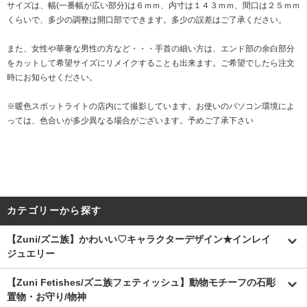
サイズは、幅(一番幅が広い部分)は６ｍｍ、内寸は１４３ｍｍ、間口は２５ｍｍ
くらいで、多少の調整は開口部でできます。多少の誤差はご了承ください。
また、女性や華奢な男性の方など・・・手首の細い方は、エンド部の余白部分
をカットして希望サイズにリメイクすることも出来ます。ご希望でしたら注文
時にお知らせください。
※暖色スポットライトの店内にて撮影しています。お使いのパソコン環境によ
っては、色合いが多少異なる場合がございます。予めご了承下さい
カテゴリーから探す
【Zuni/ズニ族】かわいい♡キャラクターデザイン★インレイ
ジュエリー
【Zuni Fetishes/ズニ族フェティッシュ】動物モチーフの石彫
置物・お守り/物神