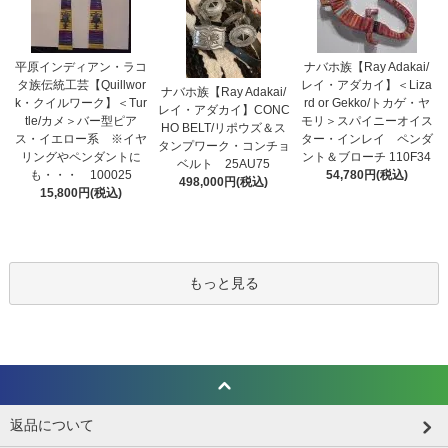
平原インディアン・ラコ
ナバホ族【Ray Adakai/
タ族伝統工芸【Quillwor
レイ・アダカイ】＜Liza
ナバホ族【Ray Adakai/
k・クイルワーク】＜Tur
rd or Gekko/トカゲ・ヤ
レイ・アダカイ】CONC
tle/カメ＞バー型ピア
モリ＞スパイニーオイス
HO BELT/リポウズ＆ス
ス・イエロー系 ※イヤ
ター・インレイ ペンダ
タンプワーク・コンチョ
リングやペンダントに
ント＆ブローチ 110F34
ベルト 25AU75
も・・・ 100025
54,780円(税込)
498,000円(税込)
15,800円(税込)
もっと見る
返品について