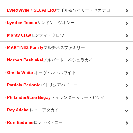
・
Lyle&Wylie・SECATERO
ライル＆ワイリー・セカテロ
・
Lyndon Tsosie
リンドン・ツオシー
・
Monty Claw
モンティ・クロウ
・
MARTINEZ Family
マルチネスファミリー
・
Norbert Peshlakai
ノルバート・ペシュラカイ
・
Orville White
オーヴィル・ホワイト
・
Patricia Bedonie
パトリシアべドニー
・
Philander&Lee Begay
フィランダー＆リー・ビゲイ
・
Ray Adakai
レイ・アダカイ
・
Ron Bedonie
ロン・べドニー