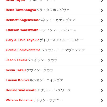
・
Berra Tawahongva
ベラ・タワホングヴァ
・
Bennett Kagenvema
ベネット・カゲンヴェマ
・
Eddison Wadsworth
エディソン・ワズワース
・
Gary & Elsie Yoyokie
ゲイリー＆エルシーヨヨキー
・
Gerald Lomaventema
ジェラルド・ロマヴェンテマ
・
Jason Takala
ジェイソン・タカラ
・
Kevin Takala
ケヴィン・タカラ
・
Lucion Koinva
ルシオン・コインヴァ
・
Ronald Wadsworth
ロナルド・ワズワース
・
Watson Honanie
ワトソン・ホナニー