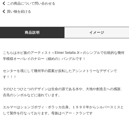
この商品について問い合わせる
買い物を続ける
商品説明
イメージ
こちらはホピ族のアーティスト＜Elmer Setalla Jr＞のシンプルで伝統的な幾何
学模様オーバレイのナロー（細めの）バングルです！
センターを境にして幾何学の図案が反転したアシンメトリーなデザインで
す！！！
そのひとつひとつのデザインは生命の源である水や、大地や創造主への感謝、
吉兆のシンボルなどに溢れています。
エルマーはションゴポヴィ・ポラッカ出身。１９９０年からシルバースミスと
して製作を行なっております。母族はベアー・クランです