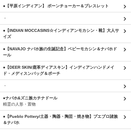
●【平原インディアン】 ボーンチョーカー＆ブレスレット
・
●【INDIAN MOCCASINS☆インディアンモカシン・靴】大人サ
イズ
●【NAVAJO ナバホ族の生誕記念】ベビーモカシン＆ナバホド
ール
●【DEER SKIN/鹿革ディアスキン】インディアンハンドメイ
ド・メディスンバッグ＆ポーチ
・
●ナバホ&ズニ族カチナドール
精霊の人形・置物
●【Pueblo Pottery/土器・陶器・陶芸・焼き物】プエブロ諸族
＆ナバホ