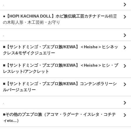
.
●【HOPI KACHINA DOLL】ホピ族伝統工芸カチナドール
精霊
の木彫人形・木工芸術・お守り
.
■【サントドミンゴ・プエブロ族/KEWA】＜Heishe＞ヒシネッ
クレス&モザイクジュエリー
■【サントドミンゴ・プエブロ族/KEWA】＜Heishe＞ヒシ・ブ
レスレット/アンクレット
■【サントドミンゴ・プエブロ族/KEWA】コンテンポラリーシ
ルバージュエリー
.
■その他のプエブロ族（アコマ・ラグーナ・イスレタ・コチテ
ィetc...）