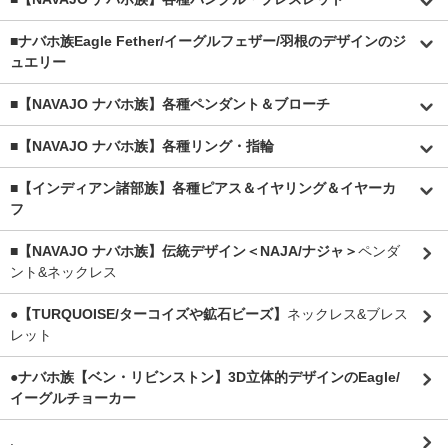
■
ナバホ族Eagle Fether/イーグルフェザー/羽根のデザインのジ
ュエリー
■【NAVAJO ナバホ族】各種ペンダント＆ブローチ
■【NAVAJO ナバホ族】各種リング・指輪
■【インディアン諸部族】各種ピアス＆イヤリング＆イヤーカ
フ
■【NAVAJO ナバホ族】伝統デザイン＜NAJA/ナジャ＞
ペンダ
ント&ネックレス
●【TURQUOISE/ターコイズや鉱石ビーズ】
ネックレス&ブレス
レット
●ナバホ族【ベン・リビンストン】3D立体的デザインのEagle/
イーグルチョーカー
.