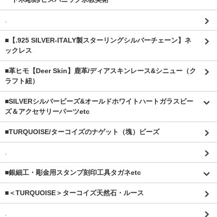
.
■【.925 SILVER-ITALY製スターリングシルバーチェーン】ネ
ックレス
■革ヒモ【Deer Skin】鹿革/ディアスキンレース&シニュー（ク
ラフト紐）
■SILVERシルバービーズ&オールドホワイトハートガラスビー
ズ＆アクセサリーパーツetc
■TURQUOISE/ターコイズのナゲット（塊）ビーズ
.
■銀細工・彫金用スタンプ刻印工具タガネetc
■＜TURQUOISE＞ターコイズ天然石・ルース
.