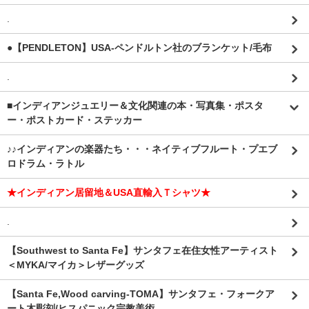
.
●【PENDLETON】USA-ペンドルトン社のブランケット/毛布
.
■インディアンジュエリー＆文化関連の本・写真集・ポスタ
ー・ポストカード・ステッカー
♪♪インディアンの楽器たち・・・ネイティブフルート・プエブ
ロドラム・ラトル
★インディアン居留地＆USA直輸入Ｔシャツ★
.
【Southwest to Santa Fe】サンタフェ在住女性アーティスト
＜MYKA/マイカ＞レザーグッズ
【Santa Fe,Wood carving-TOMA】サンタフェ・フォークア
ート木彫刻/ヒスパニック宗教美術