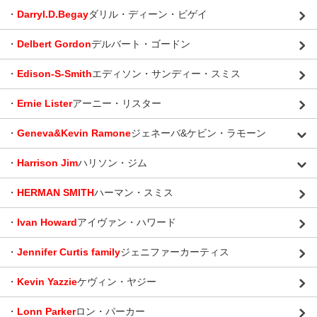
・
Darryl.D.Begay
ダリル・ディーン・ビゲイ
・
Delbert Gordon
デルバート・ゴードン
・
Edison-S-Smith
エディソン・サンディー・スミス
・
Ernie Lister
アーニー・リスター
・
Geneva&Kevin Ramone
ジェネーバ&ケビン・ラモーン
・
Harrison Jim
ハリソン・ジム
・
HERMAN SMITH
ハーマン・スミス
・
Ivan Howard
アイヴァン・ハワード
・
Jennifer Curtis family
ジェニファーカーティス
・
Kevin Yazzie
ケヴィン・ヤジー
・
Lonn Parker
ロン・パーカー