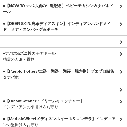
●【NAVAJO ナバホ族の生誕記念】ベビーモカシン＆ナバホド
ール
●【DEER SKIN/鹿革ディアスキン】インディアンハンドメイ
ド・メディスンバッグ＆ポーチ
・
●ナバホ&ズニ族カチナドール
精霊の人形・置物
●【Pueblo Pottery/土器・陶器・陶芸・焼き物】プエブロ諸族
＆ナバホ
.
●【DreamCatcher・ドリームキャッチャー】
インディアンの壁掛け＆お守り
●【MedicinWheelメディスンホイール＆マンデラ】
インディア
ンの壁掛け＆お守り