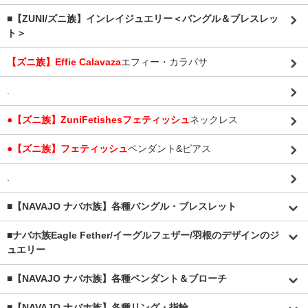
■【ZUNI/ズニ族】インレイジュエリー＜バングル＆ブレスレッ
ト＞
【ズニ族】Effie Calavaza
エフィー・カラバサ
.
●【ズニ族】ZuniFetishesフェティッシュ
ネックレス
●【ズニ族】フェティッシュ
ペンダント&ピアス
.
■【NAVAJO ナバホ族】各種バングル・ブレスレット
■
ナバホ族Eagle Fether/イーグルフェザー/羽根のデザインのジ
ュエリー
■【NAVAJO ナバホ族】各種ペンダント＆ブローチ
■【NAVAJO ナバホ族】各種リング・指輪