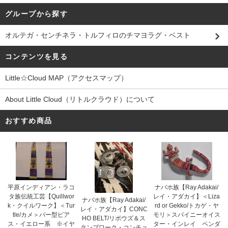
グループから探す
オルテガ・センチネラ・トルフィロのチマヨラグ・ベスト
コンテンツを見る
Little☆Cloud MAP（アクセスマップ）
About Little Cloud（リトルクラウド）について
おすすめ商品
平原インディアン・ラコ
ナバホ族【Ray Adakai/
タ族伝統工芸【Quillwor
レイ・アダカイ】＜Liza
ナバホ族【Ray Adakai/
k・クイルワーク】＜Tur
rd or Gekko/トカゲ・ヤ
レイ・アダカイ】CONC
tle/カメ＞バー型ピア
モリ＞スパイニーオイス
HO BELT/リポウズ＆ス
ス・イエロー系 ※イヤ
ター・インレイ ペンダ
タンプワーク・コンチョ