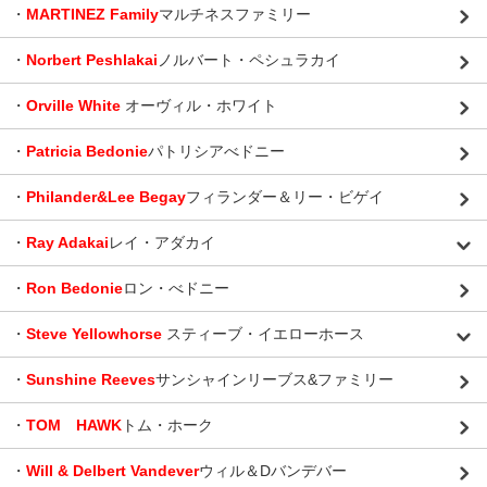
・
MARTINEZ Family
マルチネスファミリー
・
Norbert Peshlakai
ノルバート・ペシュラカイ
・
Orville White
オーヴィル・ホワイト
・
Patricia Bedonie
パトリシアべドニー
・
Philander&Lee Begay
フィランダー＆リー・ビゲイ
・
Ray Adakai
レイ・アダカイ
・
Ron Bedonie
ロン・べドニー
・
Steve Yellowhorse
スティーブ・イエローホース
・
Sunshine Reeves
サンシャインリーブス&ファミリー
・
TOM HAWK
トム・ホーク
・
Will & Delbert Vandever
ウィル＆Dバンデバー