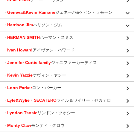
・
Geneva&Kevin Ramone
ジェネーバ&ケビン・ラモーン
・
Harrison Jim
ハリソン・ジム
・
HERMAN SMITH
ハーマン・スミス
・
Ivan Howard
アイヴァン・ハワード
・
Jennifer Curtis family
ジェニファーカーティス
・
Kevin Yazzie
ケヴィン・ヤジー
・
Lonn Parker
ロン・パーカー
・
Lyle&Wylie・SECATERO
ライル＆ワイリー・セカテロ
・
Lyndon Tsosie
リンドン・ツオシー
・
Monty Claw
モンティ・クロウ