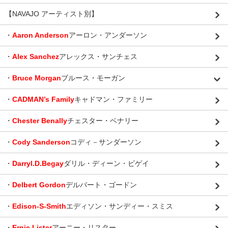
【NAVAJO アーティスト別】
・
Aaron Anderson
アーロン・アンダーソン
・
Alex Sanchez
アレックス・サンチェス
・
Bruce Morgan
ブルース・モーガン
・
CADMAN’s Family
キャドマン・ファミリー
・
Chester Benally
チェスター・ベナリー
・
Cody Sanderson
コディ－サンダーソン
・
Darryl.D.Begay
ダリル・ディーン・ビゲイ
・
Delbert Gordon
デルバート・ゴードン
・
Edison-S-Smith
エディソン・サンディー・スミス
・
Ernie Lister
アーニー・リスター