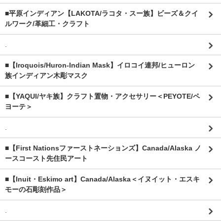
■平原インディアン【LAKOTA/ラコタ・スー族】ビーズ＆クイ
ルワーク/革細工・クラフト
.
■【Iroquois/Huron-Indian Mask】イロコイ連邦/ヒューロン
族インディアン木彫マスク
■【YAQUI/ヤキ族】クラフト置物・アクセサリー＜PEYOTE/ペ
ヨーテ＞
.
■【First Nationsファーストネーションズ】Canada/Alaska ノ
ースコースト先住民アート
■【Inuit・Eskimo art】Canada/Alaska＜イヌイット・エスキ
モーの石彫刻作品＞
.