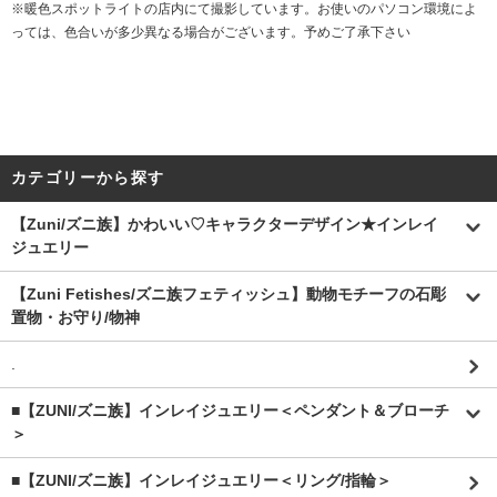
※暖色スポットライトの店内にて撮影しています。お使いのパソコン環境によ
っては、色合いが多少異なる場合がございます。予めご了承下さい
カテゴリーから探す
【Zuni/ズニ族】かわいい♡キャラクターデザイン★インレイ
ジュエリー
【Zuni Fetishes/ズニ族フェティッシュ】動物モチーフの石彫
置物・お守り/物神
.
■【ZUNI/ズニ族】インレイジュエリー＜ペンダント＆ブローチ
＞
■【ZUNI/ズニ族】インレイジュエリー＜リング/指輪＞