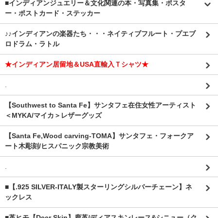
■インディアンジュエリー＆文化関連の本・写真集・ポスタ
ー・ポストカード・ステッカー
♪♪インディアンの楽器たち・・・ネイティブフルート・プエブ
ロドラム・ラトル
★インディアン居留地＆USA直輸入Ｔシャツ★
.
【Southwest to Santa Fe】サンタフェ在住女性アーティスト
＜MYKA/マイカ＞レザーグッズ
【Santa Fe,Wood carving-TOMA】サンタフェ・フォークア
ート木彫刻/ヒスパニック宗教美術
.
■【.925 SILVER-ITALY製スターリングシルバーチェーン】ネ
ックレス
■革ヒモ【Deer Skin】鹿革/ディアスキンレース&シニュー（ク