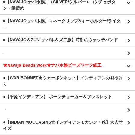
■【NAVAJO ナバホ族】＜SILVER/シルバー＞コンチョボタ
ン・髪留め
■【NAVAJO ナバホ族】マネークリップ&キーホルダー/ライタ
ー
■【NAVAJO＆ZUNI ナバホ＆ズ二族】時計のウォッチバンド
.
★Navajo Beads work★ナバホ族ビーズワーク細工
●【WAR BONNET★ウォーボンネット】
インディアンの羽根飾
り
●【平原インディアン】 ボーンチョーカー＆ブレスレット
・
●【INDIAN MOCCASINS☆インディアンモカシン・靴】大人サ
イズ