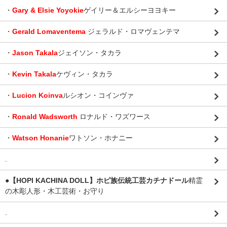
・
Gary & Elsie Yoyokie
ゲイリー＆エルシーヨヨキー
・
Gerald Lomaventema
ジェラルド・ロマヴェンテマ
・
Jason Takala
ジェイソン・タカラ
・
Kevin Takala
ケヴィン・タカラ
・
Lucion Koinva
ルシオン・コインヴァ
・
Ronald Wadsworth
ロナルド・ワズワース
・
Watson Honanie
ワトソン・ホナニー
.
●【HOPI KACHINA DOLL】ホピ族伝統工芸カチナドール
精霊
の木彫人形・木工芸術・お守り
.