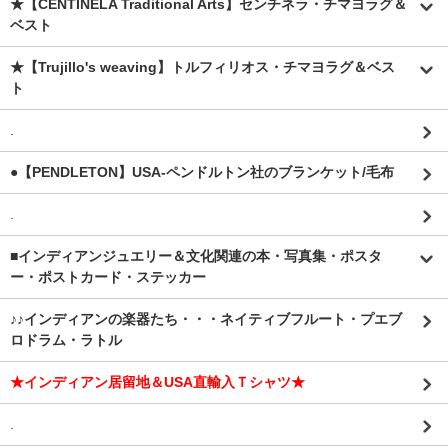
★【CENTINELA Traditional Arts】センチネラ・チマヨラグ＆
ベスト
★【Trujillo's weaving】トルフィリオス・チマヨラグ＆ベス
ト
.
●【PENDLETON】USA-ペンドルトン社のブランケット/毛布
.
■インディアンジュエリー＆文化関連の本・写真集・ポスタ
ー・ポストカード・ステッカー
♪♪インディアンの楽器たち・・・ネイティブフルート・プエブ
ロドラム・ラトル
★インディアン居留地＆USA直輸入Ｔシャツ★
.