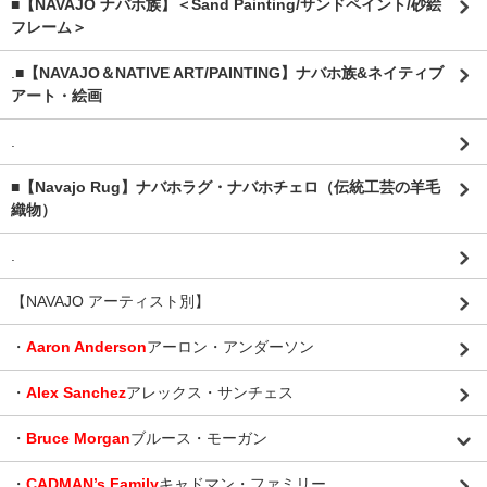
■【NAVAJO ナバホ族】＜Sand Painting/サンドペイント/砂絵
フレーム＞
.
■【NAVAJO＆NATIVE ART/PAINTING】ナバホ族&ネイティブ
アート・絵画
.
■【Navajo Rug】ナバホラグ・ナバホチェロ（伝統工芸の羊毛
織物）
.
【NAVAJO アーティスト別】
・
Aaron Anderson
アーロン・アンダーソン
・
Alex Sanchez
アレックス・サンチェス
・
Bruce Morgan
ブルース・モーガン
・
CADMAN’s Family
キャドマン・ファミリー