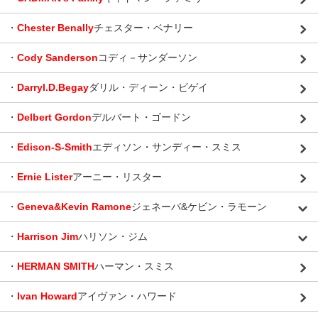
・
Chester Benally
チェスター・ベナリー
・
Cody Sanderson
コディ－サンダーソン
・
Darryl.D.Begay
ダリル・ディーン・ビゲイ
・
Delbert Gordon
デルバート・ゴードン
・
Edison-S-Smith
エディソン・サンディー・スミス
・
Ernie Lister
アーニー・リスター
・
Geneva&Kevin Ramone
ジェネーバ&ケビン・ラモーン
・
Harrison Jim
ハリソン・ジム
・
HERMAN SMITH
ハーマン・スミス
・
Ivan Howard
アイヴァン・ハワード