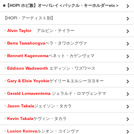
■【HOPI ホピ族】オーバレイ＜バックル・キーホルダーetc＞
【HOPI・アーティスト別】
・
Alvin Taylor
アルビン・テイラー
・
Berra Tawahongva
ベラ・タワホングヴァ
・
Bennett Kagenvema
ベネット・カゲンヴェマ
・
Eddison Wadsworth
エディソン・ワズワース
・
Gary & Elsie Yoyokie
ゲイリー＆エルシーヨヨキー
・
Gerald Lomaventema
ジェラルド・ロマヴェンテマ
・
Jason Takala
ジェイソン・タカラ
・
Kevin Takala
ケヴィン・タカラ
・
Lucion Koinva
ルシオン・コインヴァ