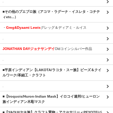
.
■その他のプエブロ族（アコマ・ラグーナ・イスレタ・コチテ
ィetc...）
・
Greg&Dyaami Lewis
グレッグ＆ディアミ・ルイス
.
JONATHAN DAYジョナサンデイ
Oldコインシルバー作品
.
■平原インディアン【LAKOTA/ラコタ・スー族】ビーズ＆クイ
ルワーク/革細工・クラフト
.
■【Iroquois/Huron-Indian Mask】イロコイ連邦/ヒューロン
族インディアン木彫マスク
■【YAQUI/ヤキ族】クラフト置物・アクセサリー＜PEYOTE/ペ