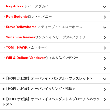
・
Ray Adakai
レイ・アダカイ
・
Ron Bedonie
ロン・べドニー
・
Steve Yellowhorse
スティーブ・イエローホース
・
Sunshine Reeves
サンシャインリーブス&ファミリー
・
TOM HAWK
トム・ホーク
・
Will & Delbert Vandever
ウィル＆Dバンデバー
.
■【HOPI ホピ族】オーバレイ＜バングル・ブレスレット＞
■【HOPI ホピ族】オーバレイ＜リング・指輪＞
■【HOPI ホピ族】オーバレイ＜ペンダント＆ブローチ＆ネック
レス＞