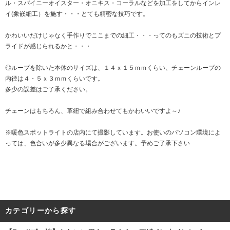
ル・スパイニーオイスター・オニキス・コーラルなどを加工をしてからインレ
イ(象嵌細工）を施す・・・とても精密な技巧です。
かわいいだけじゃなく手作りでここまでの細工・・・ってのもズニの技術とプ
ライドが感じられるかと・・・
◎ループを除いた本体のサイズは、１４ｘ１５ｍｍくらい、チェーンループの
内径は４・５ｘ３ｍｍくらいです。
多少の誤差はご了承ください。
チェーンはもちろん、革紐で組み合わせてもかわいいですよ～♪
※暖色スポットライトの店内にて撮影しています。お使いのパソコン環境によ
っては、色合いが多少異なる場合がございます。予めご了承下さい
カテゴリーから探す