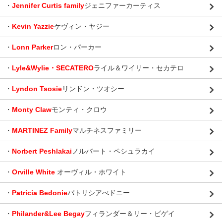
・
Jennifer Curtis family
ジェニファーカーティス
・
Kevin Yazzie
ケヴィン・ヤジー
・
Lonn Parker
ロン・パーカー
・
Lyle&Wylie・SECATERO
ライル＆ワイリー・セカテロ
・
Lyndon Tsosie
リンドン・ツオシー
・
Monty Claw
モンティ・クロウ
・
MARTINEZ Family
マルチネスファミリー
・
Norbert Peshlakai
ノルバート・ペシュラカイ
・
Orville White
オーヴィル・ホワイト
・
Patricia Bedonie
パトリシアべドニー
・
Philander&Lee Begay
フィランダー＆リー・ビゲイ