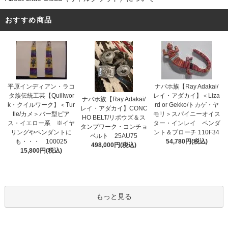
おすすめ商品
平原インディアン・ラコ
ナバホ族【Ray Adakai/
タ族伝統工芸【Quillwor
レイ・アダカイ】＜Liza
ナバホ族【Ray Adakai/
k・クイルワーク】＜Tur
rd or Gekko/トカゲ・ヤ
レイ・アダカイ】CONC
tle/カメ＞バー型ピア
モリ＞スパイニーオイス
HO BELT/リポウズ＆ス
ス・イエロー系 ※イヤ
ター・インレイ ペンダ
タンプワーク・コンチョ
リングやペンダントに
ント＆ブローチ 110F34
ベルト 25AU75
も・・・ 100025
54,780円(税込)
498,000円(税込)
15,800円(税込)
もっと見る