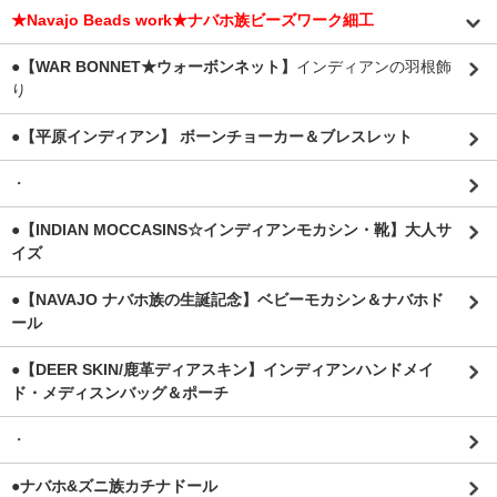
★Navajo Beads work★ナバホ族ビーズワーク細工
●【WAR BONNET★ウォーボンネット】
インディアンの羽根飾
り
●【平原インディアン】 ボーンチョーカー＆ブレスレット
・
●【INDIAN MOCCASINS☆インディアンモカシン・靴】大人サ
イズ
●【NAVAJO ナバホ族の生誕記念】ベビーモカシン＆ナバホド
ール
●【DEER SKIN/鹿革ディアスキン】インディアンハンドメイ
ド・メディスンバッグ＆ポーチ
・
●ナバホ&ズニ族カチナドール