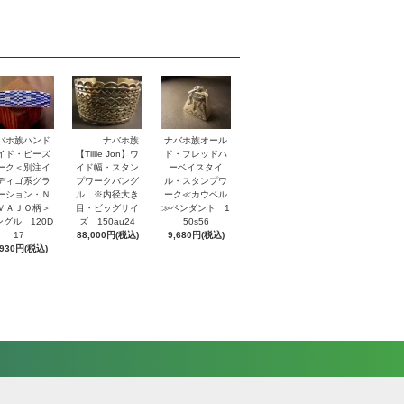
バホ族ハンド
ナバホ族
ナバホ族オール
イド・ビーズ
【Tillie Jon】ワ
ド・フレッドハ
ーク＜別注イ
イド幅・スタン
ーベイスタイ
ディゴ系グラ
プワークバング
ル・スタンプワ
ーション・Ｎ
ル ※内径大き
ーク≪カウベル
ＶＡＪＯ柄＞
目・ビッグサイ
≫ペンダント 1
ングル 120D
ズ 150au24
50s56
17
88,000円(税込)
9,680円(税込)
,930円(税込)