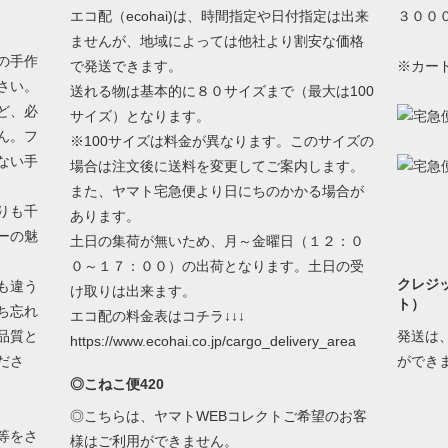
エコ配（ecohai)は、時間指定や日付指定は出来
３００
ませんが、地域によっては他社より割安な価格
の手作
で発送できます。
※カー
さい。
送れる物は基本的に８０サイズまで（最大は100
ど、必
サイズ）となります。
ん。フ
※100サイズは料金が異なります。このサイズの
ない手
場合は注文後に送料を変更してご案内します。
また、ヤマト宅急便より日にちのかかる場合が
りも千
あります。
ーの魅
土日の集荷が無いため、月～金曜日（１２：０
０～１７：００）の出荷となります。土日の受
クレジ
も違う
け取りは出来ます。
ト）
ち忘れ
エコ配の料金表はコチラ↓↓↓
品質と
発送は
https://www.ecohai.co.jp/cargo_delivery_area
ださ
ができ
◎こねこ便420
◎こちらは、ヤマトWEBコレクトご希望のお客
等をさ
様はご利用ができません。