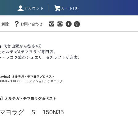
アカウント
カート(0)
・解除
お問い合わせ
寿 代官山駅から徒歩4分
とオルテガ&チマヨラグ専門店。
ン・ラコタ族のジュエリー&クラフトが充実。
Weaving】オルテガ・チマヨラグ＆ベスト
】CHIMAYO RUG・トラディショナルチマヨラグ
aving】オルテガ・チマヨラグ＆ベスト
マヨラグ Ｓ 150N35