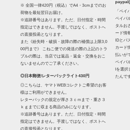
paypa
※ 全国一律420円（税込）でA4・3cmまでのお
「ペイ
荷物を最短翌日お届け。
ペイパ
※追跡番号はあります。ただ、日付指定・時間
タルお
指定はできません。手渡しではなく、ポストへ
ード情
の直接投函となります。
IDと
また《紛失時・破損・故障の際の補償は上限3,0
カード
00円まで》 こねこ便での発送の際の上記のトラ
払いが
ブルの際は、当店では返品・返金・交換をおこ
ペイパ
ないませんのでご了承ください。
lを選
◎日本郵便/レターパックライト430円
たんで
◎こちらは、ヤマトWEBコレクトご希望のお客
様はご利用ができません。
レターパックの規定が厚さ３ｃｍまで・重さ３
ｋｇまでに収まる商品のみになります。
※追跡番号はあります。ただ、日付指定・時間
指定はできません。手渡しではなく、ポストへ
の直接投函となります。