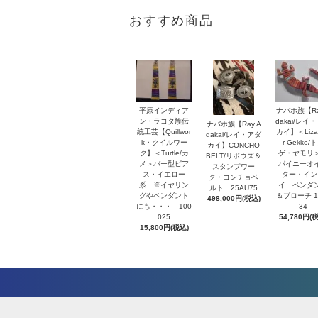
おすすめ商品
平原インディア
ナバホ族【Ra
ン・ラコタ族伝
dakai/レイ
ナバホ族【Ray A
統工芸【Quillwor
カイ】＜Lizar
dakai/レイ・アダ
k・クイルワー
r Gekko/
カイ】CONCHO
ク】＜Turtle/カ
ゲ・ヤモリ
BELT/リポウズ＆
メ＞バー型ピア
パイニーオ
スタンプワー
ス・イエロー
ター・イン
ク・コンチョベ
系 ※イヤリン
イ ペンダ
ルト 25AU75
グやペンダント
＆ブローチ 1
498,000円(税込)
にも・・・ 100
34
025
54,780円(
15,800円(税込)