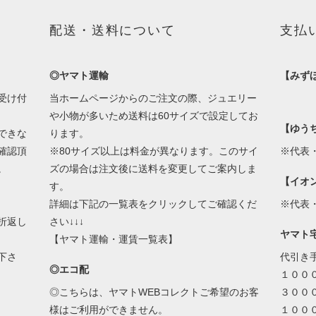
配送・送料について
支払
◎ヤマト運輸
【みず
受け付
当ホームページからのご注文の際、ジュエリー
や小物が多いため送料は60サイズで設定してお
【ゆう
できな
ります。
確認頂
※80サイズ以上は料金が異なります。このサイ
※代表
。
ズの場合は注文後に送料を変更してご案内しま
【イオ
す。
詳細は下記の一覧表をクリックしてご確認くだ
※代表
折返し
さい↓↓↓
ヤマト
【ヤマト運輸・運賃一覧表】
下さ
代引き
◎エコ配
１００
◎こちらは、ヤマトWEBコレクトご希望のお客
３００
様はご利用ができません。
１００