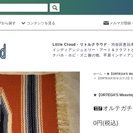
プから探す
コンテンツを見る
メルマガ登録
Little Cloud - リトルクラウド
- 渋谷区恵比
インディアンジュエリー・アート＆クラフト
ナバホ・ホピ・ズニ族の他、平原インディア
ホーム
>
★【ORTEGA’S 
>
【ORTEGA'S/オルテガ
★【ORTEGA’S We
オルテガチ
0円(税込)