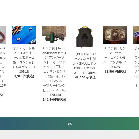
y A
オルテガ・トル
ナバホ族【Aaron
ナバホ族 リン
ナ
・アダ
フィロズ用【ニ
Anderson/アーロ
ドン・ツオシ
メ
【CENTINELA/
d o
ッケル製ドーム
ン アンダーソ
ー コインシル
ワ
センチネラ】別
トカ
型・コンチョ】
ン】トゥーファ
バーバングル 1
ン
注＜SKULL/ドク
＞ス
くるみボタン 1
キャスト工法・
20N36
デ
ロ柄＞チマヨベ
イス
20N18
コンテンポラリ
93,500円(税込)
Ａ
スト 120Jul59
レ
1,980円(税込)
ー作品・インレ
バ
148,000円(税込)
ント
イ・バングル
10F
w/スリーピング
6
ビューティーTQ
税込)
120Jul02
140,800円(税込)