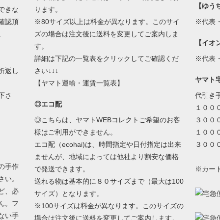
【ゆう
できな
ります。
確認頂
※80サイズ以上は料金が異なります。このサイ
※代表
。
ズの場合は注文後に送料を変更してご案内しま
【イオ
す。
詳細は下記の一覧表をクリックしてご確認くだ
※代表
折返し
さい↓↓↓
ヤマト
【ヤマト運輸・運賃一覧表】
下さ
代引き
◎エコ配
１００
◎こちらは、ヤマトWEBコレクトご希望のお客
３００
様はご利用ができません。
１００
エコ配（ecohai)は、時間指定や日付指定は出来
３００
ませんが、地域によっては他社より割安な価格
の手作
で発送できます。
※カー
さい。
送れる物は基本的に８０サイズまで（最大は100
ど、必
サイズ）となります。
ん。フ
※100サイズは料金が異なります。このサイズの
ない手
場合は注文後に送料を変更してご案内します。