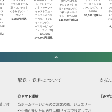
・アダ
フィロズ用【ニ
Anderson/アーロ
ドン・ツオシ
メ
【CENTINELA/
d o
ッケル製ドーム
ン アンダーソ
ー コインシル
ワ
センチネラ】別
トカ
型・コンチョ】
ン】トゥーファ
バーバングル 1
ン
注＜SKULL/ドク
＞ス
くるみボタン 1
キャスト工法・
20N36
デ
ロ柄＞チマヨベ
イス
20N18
コンテンポラリ
93,500円(税込)
Ａ
スト 120Jul59
レ
1,980円(税込)
ー作品・インレ
バ
148,000円(税込)
ント
イ・バングル
10F
w/スリーピング
6
ビューティーTQ
税込)
120Jul02
140,800円(税込)
配送・送料について
支払
◎ヤマト運輸
【みず
受け付
当ホームページからのご注文の際、ジュエリー
や小物が多いため送料は60サイズで設定してお