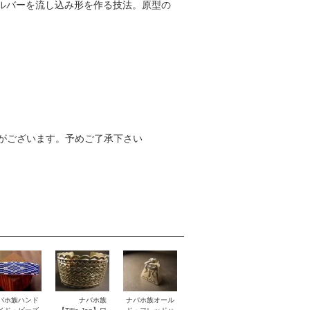
ルバーを流し込み形を作る技法。原型の
がございます。予めご了承下さい
バホ族ハンド
ナバホ族
ナバホ族オール