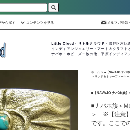
プから探す
コンテンツを見る
メルマガ登録
Little Cloud - リトルクラウド
- 渋谷区恵比
インディアンジュエリー・アート＆クラフト
ナバホ・ホピ・ズニ族の他、平原インディア
ホーム
>
■【NAVAJO ナ
>
サンド＆トゥーファーキャ
■【NAVAJO ナバホ
■ナバホ族＜Mo
＞ ※【注意
です。ここで