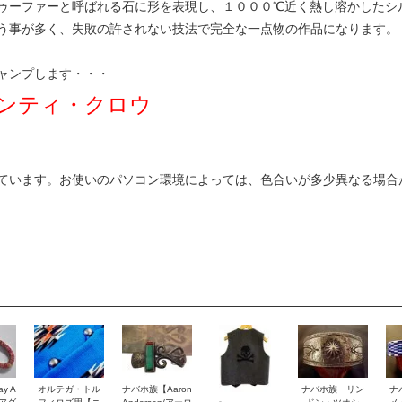
ゥーファーと呼ばれる石に形を表現し、１０００℃近く熱し溶かしたシ
う事が多く、失敗の許されない技法で完全な一点物の作品になります。
ャンプします・・・
awモンティ・クロウ
ています。お使いのパソコン環境によっては、色合いが多少異なる場合
y A
オルテガ・トル
ナバホ族【Aaron
ナバホ族 リン
ナ