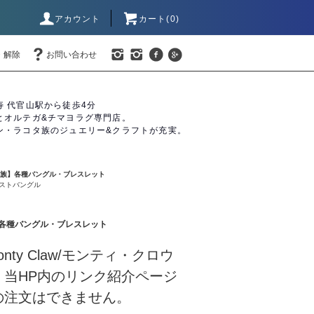
アカウント
カート(0)
・解除
お問い合わせ
寿 代官山駅から徒歩4分
とオルテガ&チマヨラグ専門店。
ン・ラコタ族のジュエリー&クラフトが充実。
バホ族】各種バングル・ブレスレット
ストバングル
族】各種バングル・ブレスレット
nty Claw/モンティ・クロウ
】当HP内のリンク紹介ページ
の注文はできません。