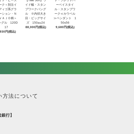
イド・ビーズ
【Tillie Jon】ワ
ド・フレッドハ
ーク＜別注イ
イド幅・スタン
ーベイスタイ
ディゴ系グラ
プワークバング
ル・スタンプワ
ーション・Ｎ
ル ※内径大き
ーク≪カウベル
ＶＡＪＯ柄＞
目・ビッグサイ
≫ペンダント 1
ングル 120D
ズ 150au24
50s56
17
88,000円(税込)
9,680円(税込)
,930円(税込)
い方法について
ほ銀行】