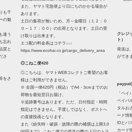
また、ヤマト宅急便より日にちのかかる場合が
りも千
あります。
ーの魅
土日の集荷が無いため、月～金曜日（１２：０
０～１７：００）の出荷となります。土日の受
クレジ
も違う
け取りは出来ます。
ト）
ち忘れ
エコ配の料金表はコチラ↓↓↓
品質と
発送は
https://www.ecohai.co.jp/cargo_delivery_area
ださ
ができ
◎こねこ便420
◎こちらは、ヤマトWEBコレクトご希望のお客
等をさ
様はご利用ができません。
paypa
※ 全国一律420円（税込）でA4・3cmまでのお
「ペイ
荷物を最短翌日お届け。
ペイパ
※追跡番号はあります。ただ、日付指定・時間
タルお
指定はできません。手渡しではなく、ポストへ
ード情
の直接投函となります。
IDと
また《紛失時・破損・故障の際の補償は上限3,0
カード
00円まで》 こねこ便での発送の際の上記のトラ