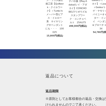
ン・ラコタ族伝
dakai/レイ
ナバホ族【Ray A
統工芸【Quillwor
カイ】＜Lizar
dakai/レイ・アダ
k・クイルワー
r Gekko/
カイ】CONCHO
ク】＜Turtle/カ
ゲ・ヤモリ
BELT/リポウズ＆
メ＞バー型ピア
パイニーオ
スタンプワー
ス・イエロー
ター・イン
ク・コンチョベ
系 ※イヤリン
イ ペンダ
ルト 25AU75
グやペンダント
＆ブローチ 1
498,000円(税込)
にも・・・ 100
34
025
54,780円(
15,800円(税込)
返品について
返品期限
※原則としてお客様都合の返品・交換は
けられませんのでご了承ください。