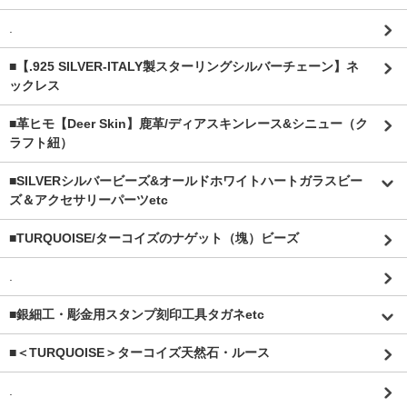
.
■【.925 SILVER-ITALY製スターリングシルバーチェーン】ネ
ックレス
■革ヒモ【Deer Skin】鹿革/ディアスキンレース&シニュー（ク
ラフト紐）
■SILVERシルバービーズ&オールドホワイトハートガラスビー
ズ＆アクセサリーパーツetc
■TURQUOISE/ターコイズのナゲット（塊）ビーズ
.
■銀細工・彫金用スタンプ刻印工具タガネetc
■＜TURQUOISE＞ターコイズ天然石・ルース
.