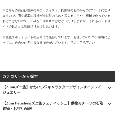
※こちらの商品は在庫の同アーティスト、同鉱物のものからのアソートになり
ますので、石や細工の模様が撮影時のものと異なることや、機械で作っている
わけではないので、正確な円や直角ではなかったりしますが、それもハンドメ
イドの良さとご理解頂ければと思います。
※暖色スポットライトの店内にて撮影しています。お使いのパソコン環境によ
っては、色合いが多少異なる場合がございます。予めご了承下さい
カテゴリーから探す
【Zuni/ズニ族】かわいい♡キャラクターデザイン★インレイ
ジュエリー
【Zuni Fetishes/ズニ族フェティッシュ】動物モチーフの石彫
置物・お守り/物神