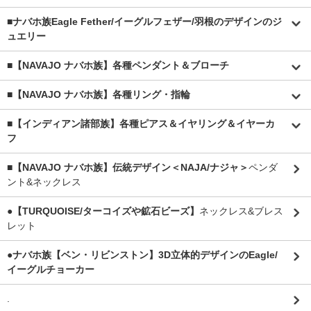
■
ナバホ族Eagle Fether/イーグルフェザー/羽根のデザインのジ
ュエリー
■【NAVAJO ナバホ族】各種ペンダント＆ブローチ
■【NAVAJO ナバホ族】各種リング・指輪
■【インディアン諸部族】各種ピアス＆イヤリング＆イヤーカ
フ
■【NAVAJO ナバホ族】伝統デザイン＜NAJA/ナジャ＞
ペンダ
ント&ネックレス
●【TURQUOISE/ターコイズや鉱石ビーズ】
ネックレス&ブレス
レット
●ナバホ族【ベン・リビンストン】3D立体的デザインのEagle/
イーグルチョーカー
.