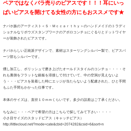
ペアではなくバラ売りのピアスです！！！耳にいっ
ぱいピアスを開けてる女性の方にもおススメです★
ナバホ族のアーティスト＜Ｓ・Ｍｃｃａｒｔｈｙ＞のハンドメイドのトラディ
ショナルなリポウズスタンプワークのアポロコンチョにぐるりとドットワイヤ
ーが装飾されたピアスです。
ナバホらしい正統派デザインで、素材はスターリングシルバー製で、ピアスパ
ーツ部もシルバーです。
燻し加工し、ポリッシュで磨き上げたオールドスタイルのコンチョ・・・・そ
れも裏側をフラットな銀板を溶接して付けていて、中の空洞が見えないよ
う・・・ピアスを装着した時にエッジが当たらないよう配慮された、ひと手間
もふた手間もかかった仕事です。
本体のサイズは、直径１０ｍｍくらいです。多少の誤差はご了承ください。
ちなみに・・・ペアで希望の方はこちらで探してみて下さい・・・・
小さ目サイズのスタッドピアス（キャッチピアス）
http://littlecloud.net/?mode=cate&cbid=2074282&csid=6&sort=n