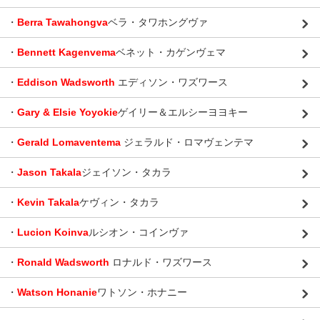
・
Berra Tawahongva
ベラ・タワホングヴァ
・
Bennett Kagenvema
ベネット・カゲンヴェマ
・
Eddison Wadsworth
エディソン・ワズワース
・
Gary & Elsie Yoyokie
ゲイリー＆エルシーヨヨキー
・
Gerald Lomaventema
ジェラルド・ロマヴェンテマ
・
Jason Takala
ジェイソン・タカラ
・
Kevin Takala
ケヴィン・タカラ
・
Lucion Koinva
ルシオン・コインヴァ
・
Ronald Wadsworth
ロナルド・ワズワース
・
Watson Honanie
ワトソン・ホナニー