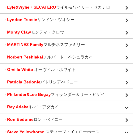
・
Lyle&Wylie・SECATERO
ライル＆ワイリー・セカテロ
・
Lyndon Tsosie
リンドン・ツオシー
・
Monty Claw
モンティ・クロウ
・
MARTINEZ Family
マルチネスファミリー
・
Norbert Peshlakai
ノルバート・ペシュラカイ
・
Orville White
オーヴィル・ホワイト
・
Patricia Bedonie
パトリシアべドニー
・
Philander&Lee Begay
フィランダー＆リー・ビゲイ
・
Ray Adakai
レイ・アダカイ
・
Ron Bedonie
ロン・べドニー
・
Steve Yellowhorse
スティーブ・イエローホース