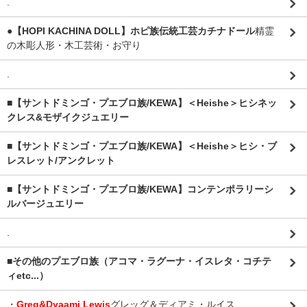
.
●【HOPI KACHINA DOLL】ホピ族伝統工芸カチナドール
精霊
の木彫人形・木工芸術・お守り
.
■【サントドミンゴ・プエブロ族/KEWA】＜Heishe＞ヒシネッ
クレス&モザイクジュエリー
■【サントドミンゴ・プエブロ族/KEWA】＜Heishe＞ヒシ・ブ
レスレット/アンクレット
■【サントドミンゴ・プエブロ族/KEWA】コンテンポラリーシ
ルバージュエリー
.
■その他のプエブロ族（アコマ・ラグーナ・イスレタ・コチテ
ィetc...）
・
Greg&Dyaami Lewis
グレッグ＆ディアミ・ルイス