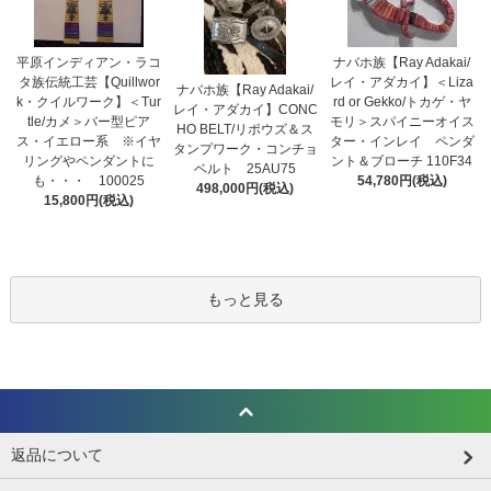
平原インディアン・ラコ
ナバホ族【Ray Adakai/
タ族伝統工芸【Quillwor
レイ・アダカイ】＜Liza
ナバホ族【Ray Adakai/
k・クイルワーク】＜Tur
rd or Gekko/トカゲ・ヤ
レイ・アダカイ】CONC
tle/カメ＞バー型ピア
モリ＞スパイニーオイス
HO BELT/リポウズ＆ス
ス・イエロー系 ※イヤ
ター・インレイ ペンダ
タンプワーク・コンチョ
リングやペンダントに
ント＆ブローチ 110F34
ベルト 25AU75
も・・・ 100025
54,780円(税込)
498,000円(税込)
15,800円(税込)
もっと見る
返品について