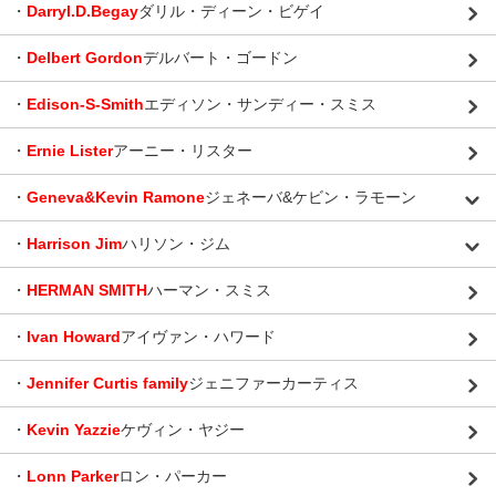
・
Darryl.D.Begay
ダリル・ディーン・ビゲイ
・
Delbert Gordon
デルバート・ゴードン
・
Edison-S-Smith
エディソン・サンディー・スミス
・
Ernie Lister
アーニー・リスター
・
Geneva&Kevin Ramone
ジェネーバ&ケビン・ラモーン
・
Harrison Jim
ハリソン・ジム
・
HERMAN SMITH
ハーマン・スミス
・
Ivan Howard
アイヴァン・ハワード
・
Jennifer Curtis family
ジェニファーカーティス
・
Kevin Yazzie
ケヴィン・ヤジー
・
Lonn Parker
ロン・パーカー