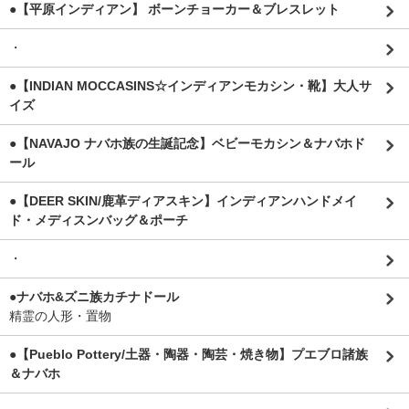
●【平原インディアン】 ボーンチョーカー＆ブレスレット
・
●【INDIAN MOCCASINS☆インディアンモカシン・靴】大人サ
イズ
●【NAVAJO ナバホ族の生誕記念】ベビーモカシン＆ナバホド
ール
●【DEER SKIN/鹿革ディアスキン】インディアンハンドメイ
ド・メディスンバッグ＆ポーチ
・
●ナバホ&ズニ族カチナドール
精霊の人形・置物
●【Pueblo Pottery/土器・陶器・陶芸・焼き物】プエブロ諸族
＆ナバホ