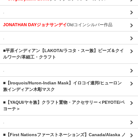
.
JONATHAN DAYジョナサンデイ
Oldコインシルバー作品
.
■平原インディアン【LAKOTA/ラコタ・スー族】ビーズ＆クイ
ルワーク/革細工・クラフト
.
■【Iroquois/Huron-Indian Mask】イロコイ連邦/ヒューロン
族インディアン木彫マスク
■【YAQUI/ヤキ族】クラフト置物・アクセサリー＜PEYOTE/ペ
ヨーテ＞
.
■【First Nationsファーストネーションズ】Canada/Alaska ノ