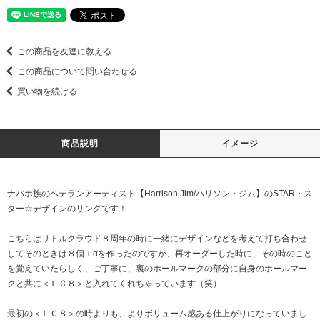
この商品を友達に教える
この商品について問い合わせる
買い物を続ける
商品説明
イメージ
ナバホ族のベテランアーティスト【Harrison Jim/ハリソン・ジム】のSTAR・ス
ター☆デザインのリングです！
こちらはリトルクラウド８周年の時に一緒にデザインなどを考えて打ち合わせ
してそのときは８個＋αを作ったのですが、再オーダーした時に、その時のこと
を覚えていたらしく、ご丁寧に、裏のホールマークの部分に自身のホールマー
クと共に＜ＬＣ８＞と入れてくれちゃっています（笑）
最初の＜ＬＣ８＞の時よりも、よりボリューム感ある仕上がりになっていまし