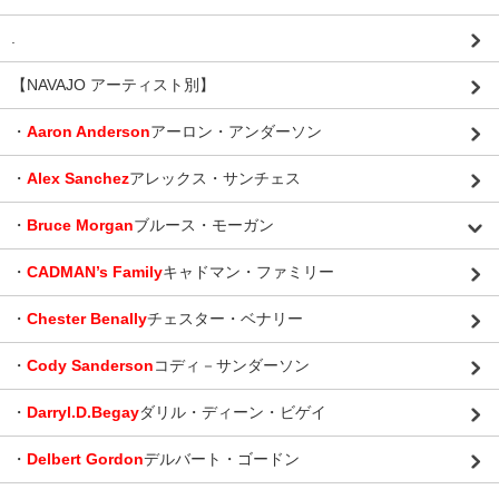
.
【NAVAJO アーティスト別】
・
Aaron Anderson
アーロン・アンダーソン
・
Alex Sanchez
アレックス・サンチェス
・
Bruce Morgan
ブルース・モーガン
・
CADMAN’s Family
キャドマン・ファミリー
・
Chester Benally
チェスター・ベナリー
・
Cody Sanderson
コディ－サンダーソン
・
Darryl.D.Begay
ダリル・ディーン・ビゲイ
・
Delbert Gordon
デルバート・ゴードン