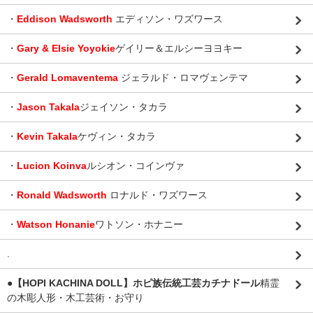
・
Eddison Wadsworth
エディソン・ワズワース
・
Gary & Elsie Yoyokie
ゲイリー＆エルシーヨヨキー
・
Gerald Lomaventema
ジェラルド・ロマヴェンテマ
・
Jason Takala
ジェイソン・タカラ
・
Kevin Takala
ケヴィン・タカラ
・
Lucion Koinva
ルシオン・コインヴァ
・
Ronald Wadsworth
ロナルド・ワズワース
・
Watson Honanie
ワトソン・ホナニー
.
●【HOPI KACHINA DOLL】ホピ族伝統工芸カチナドール
精霊
の木彫人形・木工芸術・お守り