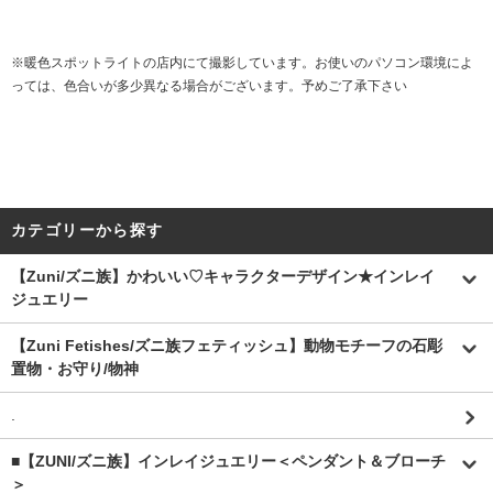
※暖色スポットライトの店内にて撮影しています。お使いのパソコン環境によ
っては、色合いが多少異なる場合がございます。予めご了承下さい
カテゴリーから探す
【Zuni/ズニ族】かわいい♡キャラクターデザイン★インレイ
ジュエリー
【Zuni Fetishes/ズニ族フェティッシュ】動物モチーフの石彫
置物・お守り/物神
.
■【ZUNI/ズニ族】インレイジュエリー＜ペンダント＆ブローチ
＞