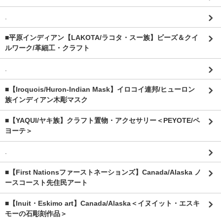
.
■平原インディアン【LAKOTA/ラコタ・スー族】ビーズ＆クイ
ルワーク/革細工・クラフト
.
■【Iroquois/Huron-Indian Mask】イロコイ連邦/ヒューロン
族インディアン木彫マスク
■【YAQUI/ヤキ族】クラフト置物・アクセサリー＜PEYOTE/ペ
ヨーテ＞
.
■【First Nationsファーストネーションズ】Canada/Alaska ノ
ースコースト先住民アート
■【Inuit・Eskimo art】Canada/Alaska＜イヌイット・エスキ
モーの石彫刻作品＞