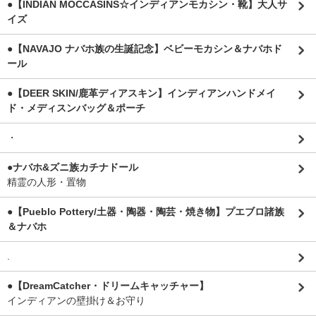
●【INDIAN MOCCASINS☆インディアンモカシン・靴】大人サ
イズ
●【NAVAJO ナバホ族の生誕記念】ベビーモカシン＆ナバホド
ール
●【DEER SKIN/鹿革ディアスキン】インディアンハンドメイ
ド・メディスンバッグ＆ポーチ
・
●ナバホ&ズニ族カチナドール
精霊の人形・置物
●【Pueblo Pottery/土器・陶器・陶芸・焼き物】プエブロ諸族
＆ナバホ
.
●【DreamCatcher・ドリームキャッチャー】
インディアンの壁掛け＆お守り