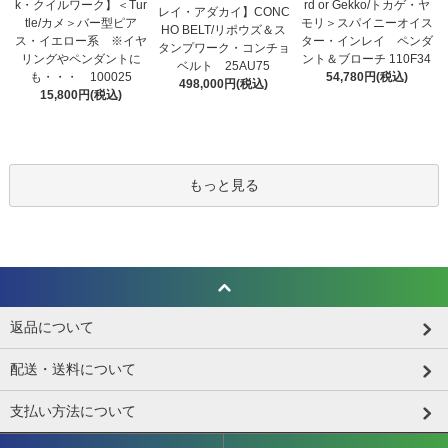
k・クイルワーク】＜Tur
rd or Gekko/トカゲ・ヤ
レイ・アダカイ】CONC
tle/カメ＞バー型ピア
モリ＞スパイニーオイス
HO BELT/リポウズ＆ス
ス・イエロー系 ※イヤ
ター・インレイ ペンダ
タンプワーク・コンチョ
リングやペンダントに
ント＆ブローチ 110F34
ベルト 25AU75
も・・・ 100025
54,780円(税込)
498,000円(税込)
15,800円(税込)
もっと見る
返品について
配送・送料について
支払い方法について