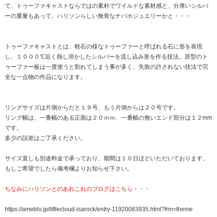
て、トゥーファキャストならではの素朴でワイルドな素材感と、分厚いシルバ
ーの重量もあって、ハリソンらしい無骨なナバホジュエリーかと・・・
トゥーファキャストとは、軽石の様なトゥーファーと呼ばれる石に形を表現
し、１０００℃近く熱し溶かしたシルバーを流し込み形を作る技法。原型のト
ゥーファー板は一度使うと割れてしまう事が多く、失敗の許されない技法で完
全な一点物の作品になります。
リングサイズは片側からだと１９号、もう片側からは２０号です。
リング幅は、一番幅のある正面は２０ｍｍ、一番幅の無いエンド部分は１２mm
です。
多少の誤差はご了承ください。
サイズ直しも別途料金で承っており、期間は１０日ほどいただいております。
もしご希望でしたら備考欄よりお知らせ下さい。
ちなみにハリソンとのあれこれのブログはこちら・・・
https://ameblo.jp/littlecloud-isarock/entry-11920083935.html?frm=theme