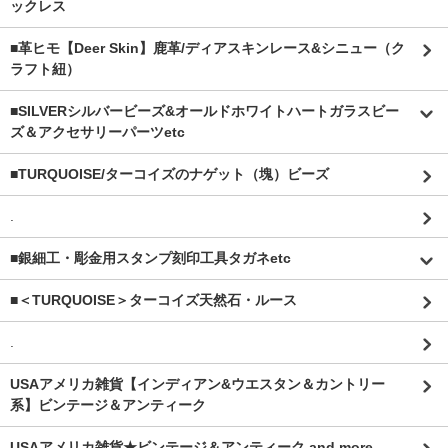
ックレス
■革ヒモ【Deer Skin】鹿革/ディアスキンレース&シニュー（ク
ラフト紐）
■SILVERシルバービーズ&オールドホワイトハートガラスビー
ズ＆アクセサリーパーツetc
■TURQUOISE/ターコイズのナゲット（塊）ビーズ
.
■銀細工・彫金用スタンプ刻印工具タガネetc
■＜TURQUOISE＞ターコイズ天然石・ルース
.
USAアメリカ雑貨【インディアン&ウエスタン＆カントリー
系】ビンテージ＆アンティーク
USAアメリカ雑貨★ビンテージ＆アンティーク and more...