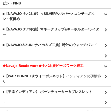
ピン・PINS
■【NAVAJO ナバホ族】＜SILVER/シルバー＞コンチョボタ
ン・髪留め
■【NAVAJO ナバホ族】マネークリップ&キーホルダー/ライタ
ー
■【NAVAJO＆ZUNI ナバホ＆ズ二族】時計のウォッチバンド
.
★Navajo Beads work★ナバホ族ビーズワーク細工
●【WAR BONNET★ウォーボンネット】
インディアンの羽根飾
り
●【平原インディアン】 ボーンチョーカー＆ブレスレット
・