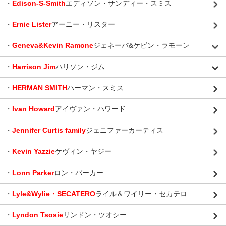
・
Edison-S-Smith
エディソン・サンディー・スミス
・
Ernie Lister
アーニー・リスター
・
Geneva&Kevin Ramone
ジェネーバ&ケビン・ラモーン
・
Harrison Jim
ハリソン・ジム
・
HERMAN SMITH
ハーマン・スミス
・
Ivan Howard
アイヴァン・ハワード
・
Jennifer Curtis family
ジェニファーカーティス
・
Kevin Yazzie
ケヴィン・ヤジー
・
Lonn Parker
ロン・パーカー
・
Lyle&Wylie・SECATERO
ライル＆ワイリー・セカテロ
・
Lyndon Tsosie
リンドン・ツオシー