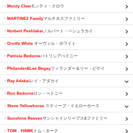
・
Monty Claw
モンティ・クロウ
・
MARTINEZ Family
マルチネスファミリー
・
Norbert Peshlakai
ノルバート・ペシュラカイ
・
Orville White
オーヴィル・ホワイト
・
Patricia Bedonie
パトリシアべドニー
・
Philander&Lee Begay
フィランダー＆リー・ビゲイ
・
Ray Adakai
レイ・アダカイ
・
Ron Bedonie
ロン・べドニー
・
Steve Yellowhorse
スティーブ・イエローホース
・
Sunshine Reeves
サンシャインリーブス&ファミリー
・
TOM HAWK
トム・ホーク