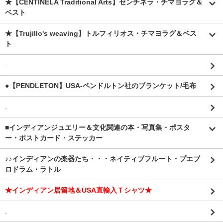
★【CENTINELA Traditional Arts】センチネラ・チマヨラグ＆
ベスト
★【Trujillo's weaving】トルフィリオス・チマヨラグ＆ベス
ト
.
●【PENDLETON】USA-ペンドルトン社のブランケット/毛布
.
■インディアンジュエリー＆文化関連の本・写真集・ポスタ
ー・ポストカード・ステッカー
♪♪インディアンの楽器たち・・・ネイティブフルート・プエブ
ロドラム・ラトル
★インディアン居留地＆USA直輸入Ｔシャツ★
.