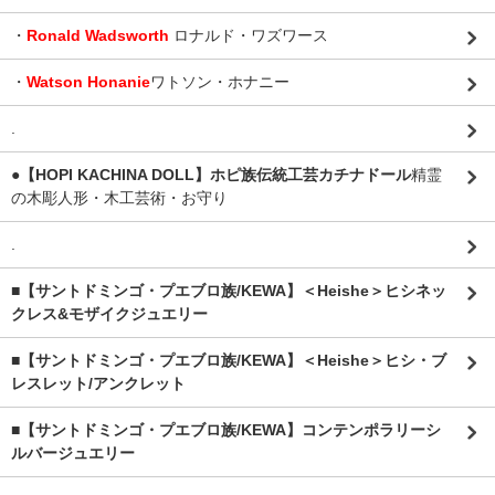
・
Ronald Wadsworth
ロナルド・ワズワース
・
Watson Honanie
ワトソン・ホナニー
.
●【HOPI KACHINA DOLL】ホピ族伝統工芸カチナドール
精霊
の木彫人形・木工芸術・お守り
.
■【サントドミンゴ・プエブロ族/KEWA】＜Heishe＞ヒシネッ
クレス&モザイクジュエリー
■【サントドミンゴ・プエブロ族/KEWA】＜Heishe＞ヒシ・ブ
レスレット/アンクレット
■【サントドミンゴ・プエブロ族/KEWA】コンテンポラリーシ
ルバージュエリー