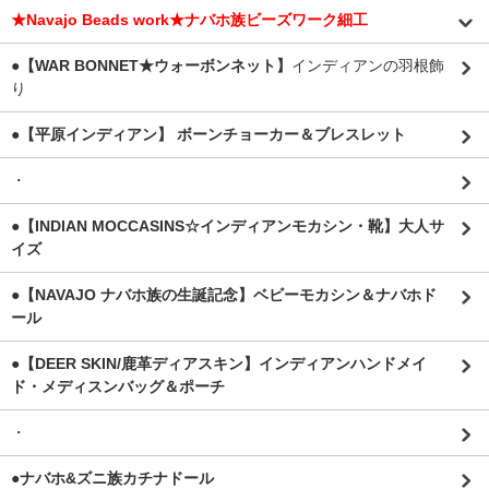
★Navajo Beads work★ナバホ族ビーズワーク細工
●【WAR BONNET★ウォーボンネット】
インディアンの羽根飾
り
●【平原インディアン】 ボーンチョーカー＆ブレスレット
・
●【INDIAN MOCCASINS☆インディアンモカシン・靴】大人サ
イズ
●【NAVAJO ナバホ族の生誕記念】ベビーモカシン＆ナバホド
ール
●【DEER SKIN/鹿革ディアスキン】インディアンハンドメイ
ド・メディスンバッグ＆ポーチ
・
●ナバホ&ズニ族カチナドール