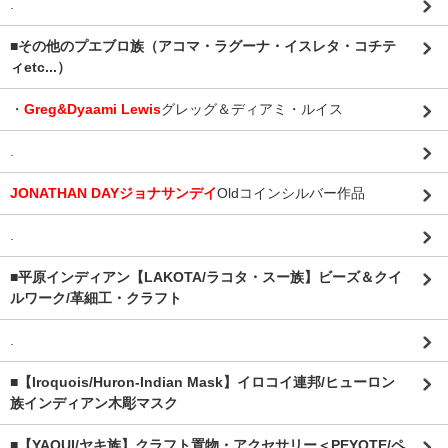
.
■その他のプエブロ族（アコマ・ラグーナ・イスレタ・コチテ
ィetc...）
・
Greg&Dyaami Lewis
グレッグ＆ディアミ・ルイス
.
JONATHAN DAYジョナサンデイ
Oldコインシルバー作品
.
■平原インディアン【LAKOTA/ラコタ・スー族】ビーズ＆クイ
ルワーク/革細工・クラフト
.
■【Iroquois/Huron-Indian Mask】イロコイ連邦/ヒューロン
族インディアン木彫マスク
■【YAQUI/ヤキ族】クラフト置物・アクセサリー＜PEYOTE/ペ