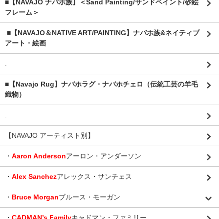
■【NAVAJO ナバホ族】＜Sand Painting/サンドペイント/砂絵
フレーム＞
.
■【NAVAJO＆NATIVE ART/PAINTING】ナバホ族&ネイティブ
アート・絵画
.
■【Navajo Rug】ナバホラグ・ナバホチェロ（伝統工芸の羊毛
織物）
.
【NAVAJO アーティスト別】
・
Aaron Anderson
アーロン・アンダーソン
・
Alex Sanchez
アレックス・サンチェス
・
Bruce Morgan
ブルース・モーガン
・
CADMAN’s Family
キャドマン・ファミリー