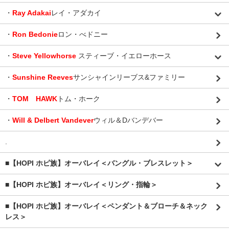
・
Ray Adakai
レイ・アダカイ
・
Ron Bedonie
ロン・べドニー
・
Steve Yellowhorse
スティーブ・イエローホース
・
Sunshine Reeves
サンシャインリーブス&ファミリー
・
TOM HAWK
トム・ホーク
・
Will & Delbert Vandever
ウィル＆Dバンデバー
.
■【HOPI ホピ族】オーバレイ＜バングル・ブレスレット＞
■【HOPI ホピ族】オーバレイ＜リング・指輪＞
■【HOPI ホピ族】オーバレイ＜ペンダント＆ブローチ＆ネック
レス＞