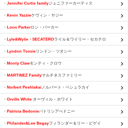
・
Jennifer Curtis family
ジェニファーカーティス
・
Kevin Yazzie
ケヴィン・ヤジー
・
Lonn Parker
ロン・パーカー
・
Lyle&Wylie・SECATERO
ライル＆ワイリー・セカテロ
・
Lyndon Tsosie
リンドン・ツオシー
・
Monty Claw
モンティ・クロウ
・
MARTINEZ Family
マルチネスファミリー
・
Norbert Peshlakai
ノルバート・ペシュラカイ
・
Orville White
オーヴィル・ホワイト
・
Patricia Bedonie
パトリシアべドニー
・
Philander&Lee Begay
フィランダー＆リー・ビゲイ