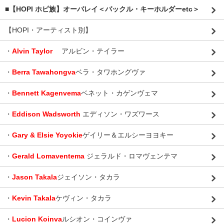
■【HOPI ホピ族】オーバレイ＜バックル・キーホルダーetc＞
【HOPI・アーティスト別】
・
Alvin Taylor
アルビン・テイラー
・
Berra Tawahongva
ベラ・タワホングヴァ
・
Bennett Kagenvema
ベネット・カゲンヴェマ
・
Eddison Wadsworth
エディソン・ワズワース
・
Gary & Elsie Yoyokie
ゲイリー＆エルシーヨヨキー
・
Gerald Lomaventema
ジェラルド・ロマヴェンテマ
・
Jason Takala
ジェイソン・タカラ
・
Kevin Takala
ケヴィン・タカラ
・
Lucion Koinva
ルシオン・コインヴァ