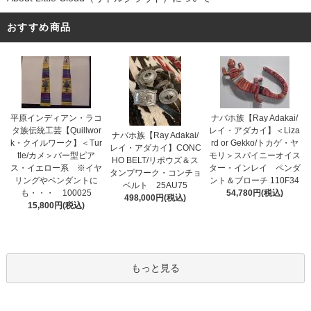
おすすめ商品
平原インディアン・ラコ
ナバホ族【Ray Adakai/
タ族伝統工芸【Quillwor
レイ・アダカイ】＜Liza
ナバホ族【Ray Adakai/
k・クイルワーク】＜Tur
rd or Gekko/トカゲ・ヤ
レイ・アダカイ】CONC
tle/カメ＞バー型ピア
モリ＞スパイニーオイス
HO BELT/リポウズ＆ス
ス・イエロー系 ※イヤ
ター・インレイ ペンダ
タンプワーク・コンチョ
リングやペンダントに
ント＆ブローチ 110F34
ベルト 25AU75
も・・・ 100025
54,780円(税込)
498,000円(税込)
15,800円(税込)
もっと見る