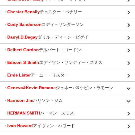
・
Chester Benally
チェスター・ベナリー
・
Cody Sanderson
コディ－サンダーソン
・
Darryl.D.Begay
ダリル・ディーン・ビゲイ
・
Delbert Gordon
デルバート・ゴードン
・
Edison-S-Smith
エディソン・サンディー・スミス
・
Ernie Lister
アーニー・リスター
・
Geneva&Kevin Ramone
ジェネーバ&ケビン・ラモーン
・
Harrison Jim
ハリソン・ジム
・
HERMAN SMITH
ハーマン・スミス
・
Ivan Howard
アイヴァン・ハワード