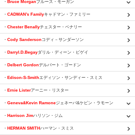
・
Bruce Morgan
ブルース・モーガン
・
CADMAN’s Family
キャドマン・ファミリー
・
Chester Benally
チェスター・ベナリー
・
Cody Sanderson
コディ－サンダーソン
・
Darryl.D.Begay
ダリル・ディーン・ビゲイ
・
Delbert Gordon
デルバート・ゴードン
・
Edison-S-Smith
エディソン・サンディー・スミス
・
Ernie Lister
アーニー・リスター
・
Geneva&Kevin Ramone
ジェネーバ&ケビン・ラモーン
・
Harrison Jim
ハリソン・ジム
・
HERMAN SMITH
ハーマン・スミス