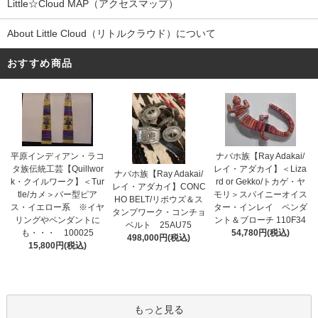
Little☆Cloud MAP（アクセスマップ）
About Little Cloud（リトルクラウド）について
おすすめ商品
平原インディアン・ラコ
ナバホ族【Ray Adakai/
タ族伝統工芸【Quillwor
レイ・アダカイ】＜Liza
ナバホ族【Ray Adakai/
k・クイルワーク】＜Tur
rd or Gekko/トカゲ・ヤ
レイ・アダカイ】CONC
tle/カメ＞バー型ピア
モリ＞スパイニーオイス
HO BELT/リポウズ＆ス
ス・イエロー系 ※イヤ
ター・インレイ ペンダ
タンプワーク・コンチョ
リングやペンダントに
ント＆ブローチ 110F34
ベルト 25AU75
も・・・ 100025
54,780円(税込)
498,000円(税込)
15,800円(税込)
もっと見る