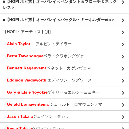
■【HOPI ホピ族】オーバレイ＜ペンダント＆ブローチ＆ネック
レス＞
■【HOPI ホピ族】オーバレイ＜バックル・キーホルダーetc＞
【HOPI・アーティスト別】
・
Alvin Taylor
アルビン・テイラー
・
Berra Tawahongva
ベラ・タワホングヴァ
・
Bennett Kagenvema
ベネット・カゲンヴェマ
・
Eddison Wadsworth
エディソン・ワズワース
・
Gary & Elsie Yoyokie
ゲイリー＆エルシーヨヨキー
・
Gerald Lomaventema
ジェラルド・ロマヴェンテマ
・
Jason Takala
ジェイソン・タカラ
・
Kevin Takala
ケヴィン・タカラ