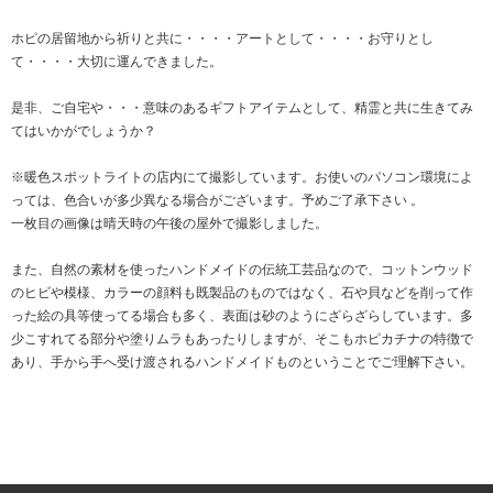
ホピの居留地から祈りと共に・・・・アートとして・・・・お守りとし
て・・・・大切に運んできました。
是非、ご自宅や・・・意味のあるギフトアイテムとして、精霊と共に生きてみ
てはいかがでしょうか？
※暖色スポットライトの店内にて撮影しています。お使いのパソコン環境によ
っては、色合いが多少異なる場合がございます。予めご了承下さい 。
一枚目の画像は晴天時の午後の屋外で撮影しました。
また、自然の素材を使ったハンドメイドの伝統工芸品なので、コットンウッド
のヒビや模様、カラーの顔料も既製品のものではなく、石や貝などを削って作
った絵の具等使ってる場合も多く、表面は砂のようにざらざらしています。多
少こすれてる部分や塗りムラもあったりしますが、そこもホピカチナの特徴で
あり、手から手へ受け渡されるハンドメイドものということでご理解下さい。