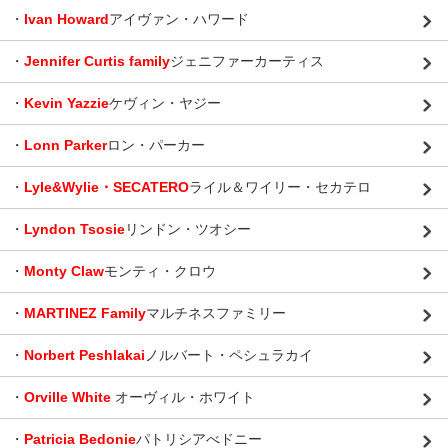
・
Ivan Howard
アイヴァン・ハワード
・
Jennifer Curtis family
ジェニファーカーティス
・
Kevin Yazzie
ケヴィン・ヤジー
・
Lonn Parker
ロン・パーカー
・
Lyle&Wylie・SECATERO
ライル＆ワイリー・セカテロ
・
Lyndon Tsosie
リンドン・ツオシー
・
Monty Claw
モンティ・クロウ
・
MARTINEZ Family
マルチネスファミリー
・
Norbert Peshlakai
ノルバート・ペシュラカイ
・
Orville White
オーヴィル・ホワイト
・
Patricia Bedonie
パトリシアべドニー