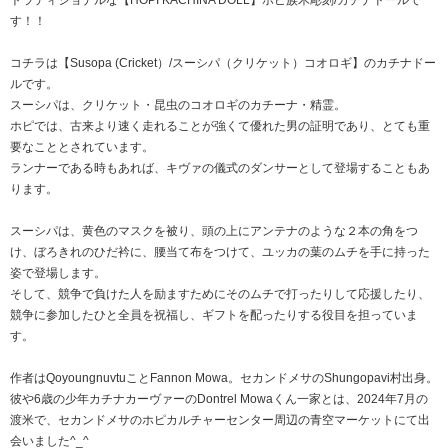
トラディショナルな【HOPI KACHINA DOLL】ホピ族木彫刻/カチナドールで
す！！
コチラは【Susopa (Cricket）/スーシパ（クリケット）コオロギ】のカチナドー
ルです。
スーシパは、クリケット・昆虫のコオロギのカチーナ・精霊。
ホピでは、古来より速く走れることが強くて優れた男の証明であり、とても重
要なこととされています。
ランナーである時もあれば、キヴァの儀式のダンサーとして登場することもあ
ります。
スーシパは、黄色のマスクを被り、頭の上にアンテナのような２本の角をつ
け、ぼろきれのひだ衿に、腰当て布をつけて、ユッカの葉のムチを手に持った
姿で登場します。
そして、競争で負けた人を励ますためにそのムチで打ったりして応援したり、
競争に参加したひと全員を祝福し、ギフトを配ったりする役目を担っていま
す。
作者はQoyoungnuvtuことFannon Mowa。セカンドメサのShungopavi村出身。
彼や6歳の少年カチナカーヴァーのDontrel Mowaくん一家とは、2024年7月の
渡米で、セカンドメサのホピカルチャーセンター周辺の青空マーケットにて出
会いました^_^