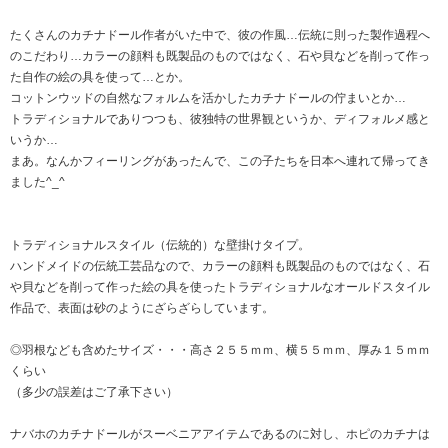
たくさんのカチナドール作者がいた中で、彼の作風…伝統に則った製作過程へ
のこだわり…カラーの顔料も既製品のものではなく、石や貝などを削って作っ
た自作の絵の具を使って…とか。
コットンウッドの自然なフォルムを活かしたカチナドールの佇まいとか…
トラディショナルでありつつも、彼独特の世界観というか、ディフォルメ感と
いうか…
まあ。なんかフィーリングがあったんで、この子たちを日本へ連れて帰ってき
ました^_^
トラディショナルスタイル（伝統的）な壁掛けタイプ。
ハンドメイドの伝統工芸品なので、カラーの顔料も既製品のものではなく、石
や貝などを削って作った絵の具を使ったトラディショナルなオールドスタイル
作品で、表面は砂のようにざらざらしています。
◎羽根なども含めたサイズ・・・高さ２５５ｍｍ、横５５ｍｍ、厚み１５ｍｍ
くらい
（多少の誤差はご了承下さい）
ナバホのカチナドールがスーベニアアイテムであるのに対し、ホピのカチナは