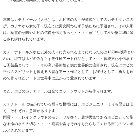
エブロ諸族にも同様の信仰が今も続いています。
本来はカチナドール（人形）は、ホピ族の人々が儀式としてのカチナダンスの
折、カチナから女の子（現在では男女関わらず子供たちに手渡され）その人形
は、精霊の意味やホピの信仰を伝えるべく・・・・家宝として柱や壁に紐に吊
るされ掛けられています。
カチーナドールがホピ以外の人々に売られるようになったのは1870年以降とい
われ、現在はホピのみならず先住民アート作品として・・・伝統文化を伝承す
る工芸品として・・・その高い芸術性と供に世界的に注目され、現在はホピの
平和のスピリットを伝える大切なアート作品として、お守りとして、祈りを込
めて作られたアートは世界中に広がって愛されています・・・
また、ホピのカチナドールは全てコットンウッドから作られます。
カチナドールに描かれている様々な模様には、ホピジュエリーよりも歴史は旧
く、それぞれに意味があります。
雨雲・・・レインクラウドのモチーフが多く、農耕民族であるホピにとって聖
なる命の水の大切さ・・・・雨雲や雷はそれをもたらしてくれる吉兆のシンボ
ルとされています。