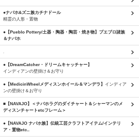
●ナバホ&ズニ族カチナドール
精霊の人形・置物
●【Pueblo Pottery/土器・陶器・陶芸・焼き物】プエブロ諸族
＆ナバホ
.
●【DreamCatcher・ドリームキャッチャー】
インディアンの壁掛け＆お守り
●【MedicinWheelメディスンホイール＆マンデラ】
インディア
ンの壁掛け＆お守り
■【NAVAJO】＜ナバホラグのダイチャート＆シャーマンのメ
ディスンチャートetcフレーム＞
●【NAVAJO ナバホ族】伝統工芸クラフトアイテム/インテリ
ア・置物etc..