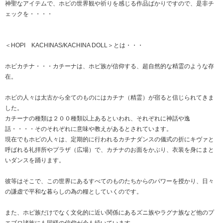
神聖なアイテムで、ホピの世界観や祈りを感じる作品ばかりですので、是非チ
ェックを・・・・
＜HOPI KACHINAS/KACHINA DOLL＞とは・・・
ホピカチナ・・・カチーナは、ホピ族が信仰する、超自然的な精霊のような存
在。
ホピの人々は太古から全てのものにはカチナ（精霊）が宿ると信じられてきま
した。
カチーナの種類は２００種類以上あるといわれ、それぞれに神話や逸
話・・・・そのそれぞれに意味や教えがあるとされています。
現在でもホピの人々は、定期的に行われるカチナダンスの儀式の折にキヴァと
呼ばれる礼拝所やプラザ（広場）で、カチナのお面をかぶり、衣装を身にまと
いダンスを踊ります。
彼等はそこで、この世界にあるすべてのものたちからのパワーを授かり、日々
の謙虚で平和な暮らしの為の糧としていくのです。
また、ホピ族だけでなく文化的に近い関係にあるズニ族やラグナ族など他のプ