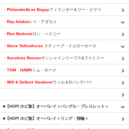
・
Philander&Lee Begay
フィランダー＆リー・ビゲイ
・
Ray Adakai
レイ・アダカイ
・
Ron Bedonie
ロン・べドニー
・
Steve Yellowhorse
スティーブ・イエローホース
・
Sunshine Reeves
サンシャインリーブス&ファミリー
・
TOM HAWK
トム・ホーク
・
Will & Delbert Vandever
ウィル＆Dバンデバー
.
■【HOPI ホピ族】オーバレイ＜バングル・ブレスレット＞
■【HOPI ホピ族】オーバレイ＜リング・指輪＞