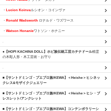
・
Lucion Koinva
ルシオン・コインヴァ
・
Ronald Wadsworth
ロナルド・ワズワース
・
Watson Honanie
ワトソン・ホナニー
.
●【HOPI KACHINA DOLL】ホピ族伝統工芸カチナドール
精霊
の木彫人形・木工芸術・お守り
.
■【サントドミンゴ・プエブロ族/KEWA】＜Heishe＞ヒシネッ
クレス&モザイクジュエリー
■【サントドミンゴ・プエブロ族/KEWA】＜Heishe＞ヒシ・ブ
レスレット/アンクレット
■【サントドミンゴ・プエブロ族/KEWA】コンテンポラリーシ