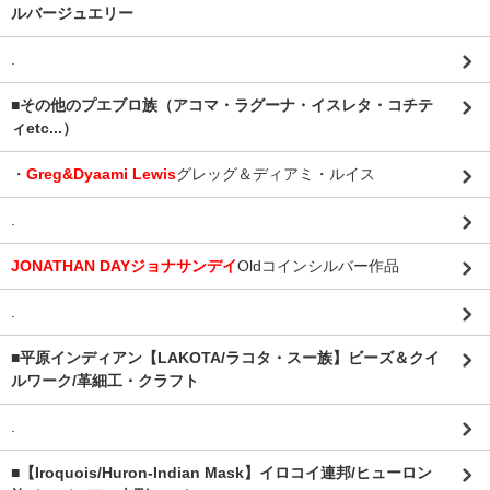
ルバージュエリー
.
■その他のプエブロ族（アコマ・ラグーナ・イスレタ・コチテ
ィetc...）
・
Greg&Dyaami Lewis
グレッグ＆ディアミ・ルイス
.
JONATHAN DAYジョナサンデイ
Oldコインシルバー作品
.
■平原インディアン【LAKOTA/ラコタ・スー族】ビーズ＆クイ
ルワーク/革細工・クラフト
.
■【Iroquois/Huron-Indian Mask】イロコイ連邦/ヒューロン