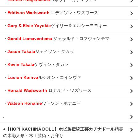
・
Eddison Wadsworth
エディソン・ワズワース
・
Gary & Elsie Yoyokie
ゲイリー＆エルシーヨヨキー
・
Gerald Lomaventema
ジェラルド・ロマヴェンテマ
・
Jason Takala
ジェイソン・タカラ
・
Kevin Takala
ケヴィン・タカラ
・
Lucion Koinva
ルシオン・コインヴァ
・
Ronald Wadsworth
ロナルド・ワズワース
・
Watson Honanie
ワトソン・ホナニー
.
●【HOPI KACHINA DOLL】ホピ族伝統工芸カチナドール
精霊
の木彫人形・木工芸術・お守り