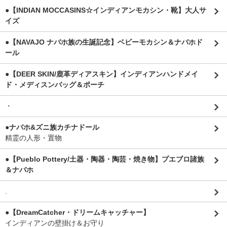
●【INDIAN MOCCASINS☆インディアンモカシン・靴】大人サ
イズ
●【NAVAJO ナバホ族の生誕記念】ベビーモカシン＆ナバホド
ール
●【DEER SKIN/鹿革ディアスキン】インディアンハンドメイ
ド・メディスンバッグ＆ポーチ
・
●ナバホ&ズニ族カチナドール
精霊の人形・置物
●【Pueblo Pottery/土器・陶器・陶芸・焼き物】プエブロ諸族
＆ナバホ
.
●【DreamCatcher・ドリームキャッチャー】
インディアンの壁掛け＆お守り