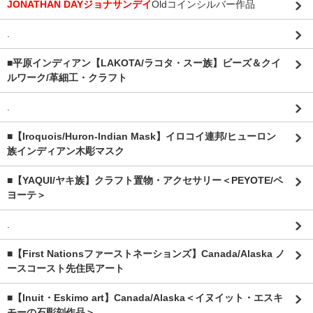
JONATHAN DAYジョナサンデイ
Oldコインシルバー作品
.
■平原インディアン【LAKOTA/ラコタ・スー族】ビーズ＆クイ
ルワーク/革細工・クラフト
.
■【Iroquois/Huron-Indian Mask】イロコイ連邦/ヒューロン
族インディアン木彫マスク
■【YAQUI/ヤキ族】クラフト置物・アクセサリー＜PEYOTE/ペ
ヨーテ＞
.
■【First Nationsファーストネーションズ】Canada/Alaska ノ
ースコースト先住民アート
■【Inuit・Eskimo art】Canada/Alaska＜イヌイット・エスキ
モーの石彫刻作品＞