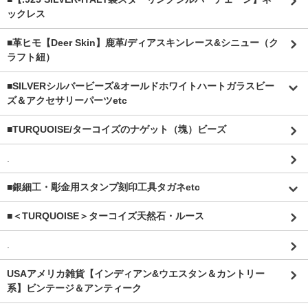
ックレス
■革ヒモ【Deer Skin】鹿革/ディアスキンレース&シニュー（ク
ラフト紐）
■SILVERシルバービーズ&オールドホワイトハートガラスビー
ズ＆アクセサリーパーツetc
■TURQUOISE/ターコイズのナゲット（塊）ビーズ
.
■銀細工・彫金用スタンプ刻印工具タガネetc
■＜TURQUOISE＞ターコイズ天然石・ルース
.
USAアメリカ雑貨【インディアン&ウエスタン＆カントリー
系】ビンテージ＆アンティーク