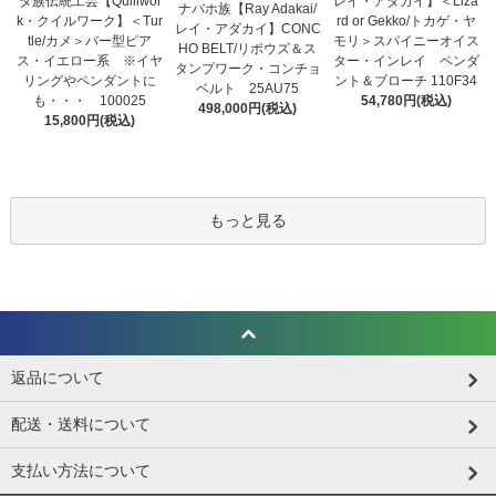
タ族伝統工芸【Quillwor
レイ・アダカイ】＜Liza
ナバホ族【Ray Adakai/
k・クイルワーク】＜Tur
rd or Gekko/トカゲ・ヤ
レイ・アダカイ】CONC
tle/カメ＞バー型ピア
モリ＞スパイニーオイス
HO BELT/リポウズ＆ス
ス・イエロー系 ※イヤ
ター・インレイ ペンダ
タンプワーク・コンチョ
リングやペンダントに
ント＆ブローチ 110F34
ベルト 25AU75
も・・・ 100025
54,780円(税込)
498,000円(税込)
15,800円(税込)
もっと見る
返品について
配送・送料について
支払い方法について