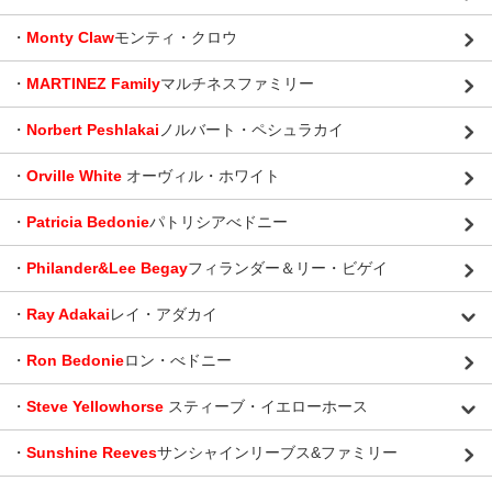
・
Monty Claw
モンティ・クロウ
・
MARTINEZ Family
マルチネスファミリー
・
Norbert Peshlakai
ノルバート・ペシュラカイ
・
Orville White
オーヴィル・ホワイト
・
Patricia Bedonie
パトリシアべドニー
・
Philander&Lee Begay
フィランダー＆リー・ビゲイ
・
Ray Adakai
レイ・アダカイ
・
Ron Bedonie
ロン・べドニー
・
Steve Yellowhorse
スティーブ・イエローホース
・
Sunshine Reeves
サンシャインリーブス&ファミリー