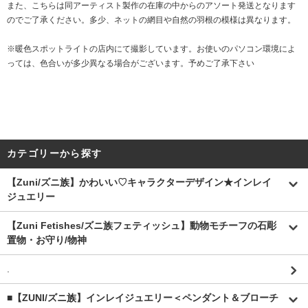
また、こちらは同アーティスト製作の在庫の中からのアソート発送となります
のでご了承ください。多少、ネットの網目や自然の羽根の模様は異なります。
※暖色スポットライトの店内にて撮影しています。お使いのパソコン環境によ
っては、色合いが多少異なる場合がございます。予めご了承下さい
カテゴリーから探す
【Zuni/ズニ族】かわいい♡キャラクターデザイン★インレイ
ジュエリー
【Zuni Fetishes/ズニ族フェティッシュ】動物モチーフの石彫
置物・お守り/物神
.
■【ZUNI/ズニ族】インレイジュエリー＜ペンダント＆ブローチ