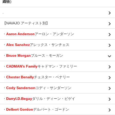
織物）
.
【NAVAJO アーティスト別】
・
Aaron Anderson
アーロン・アンダーソン
・
Alex Sanchez
アレックス・サンチェス
・
Bruce Morgan
ブルース・モーガン
・
CADMAN’s Family
キャドマン・ファミリー
・
Chester Benally
チェスター・ベナリー
・
Cody Sanderson
コディ－サンダーソン
・
Darryl.D.Begay
ダリル・ディーン・ビゲイ
・
Delbert Gordon
デルバート・ゴードン