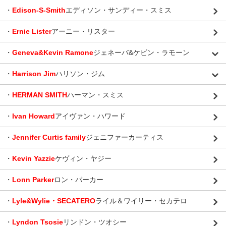
・
Edison-S-Smith
エディソン・サンディー・スミス
・
Ernie Lister
アーニー・リスター
・
Geneva&Kevin Ramone
ジェネーバ&ケビン・ラモーン
・
Harrison Jim
ハリソン・ジム
・
HERMAN SMITH
ハーマン・スミス
・
Ivan Howard
アイヴァン・ハワード
・
Jennifer Curtis family
ジェニファーカーティス
・
Kevin Yazzie
ケヴィン・ヤジー
・
Lonn Parker
ロン・パーカー
・
Lyle&Wylie・SECATERO
ライル＆ワイリー・セカテロ
・
Lyndon Tsosie
リンドン・ツオシー