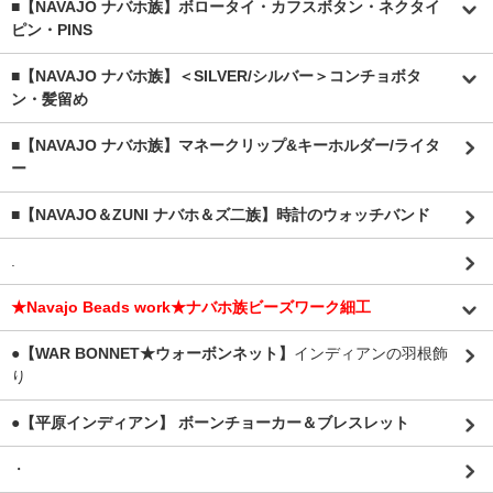
■【NAVAJO ナバホ族】ボロータイ・カフスボタン・ネクタイ
ピン・PINS
■【NAVAJO ナバホ族】＜SILVER/シルバー＞コンチョボタ
ン・髪留め
■【NAVAJO ナバホ族】マネークリップ&キーホルダー/ライタ
ー
■【NAVAJO＆ZUNI ナバホ＆ズ二族】時計のウォッチバンド
.
★Navajo Beads work★ナバホ族ビーズワーク細工
●【WAR BONNET★ウォーボンネット】
インディアンの羽根飾
り
●【平原インディアン】 ボーンチョーカー＆ブレスレット
・