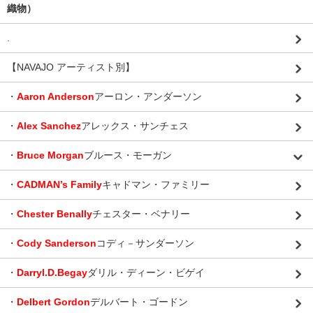
織物）
.
【NAVAJO アーティスト別】
・
Aaron Anderson
アーロン・アンダーソン
・
Alex Sanchez
アレックス・サンチェス
・
Bruce Morgan
ブルース・モーガン
・
CADMAN’s Family
キャドマン・ファミリー
・
Chester Benally
チェスター・ベナリー
・
Cody Sanderson
コディ－サンダーソン
・
Darryl.D.Begay
ダリル・ディーン・ビゲイ
・
Delbert Gordon
デルバート・ゴードン