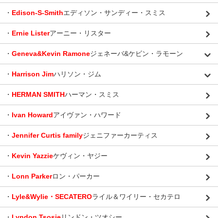
・
Edison-S-Smith
エディソン・サンディー・スミス
・
Ernie Lister
アーニー・リスター
・
Geneva&Kevin Ramone
ジェネーバ&ケビン・ラモーン
・
Harrison Jim
ハリソン・ジム
・
HERMAN SMITH
ハーマン・スミス
・
Ivan Howard
アイヴァン・ハワード
・
Jennifer Curtis family
ジェニファーカーティス
・
Kevin Yazzie
ケヴィン・ヤジー
・
Lonn Parker
ロン・パーカー
・
Lyle&Wylie・SECATERO
ライル＆ワイリー・セカテロ
・
Lyndon Tsosie
リンドン・ツオシー