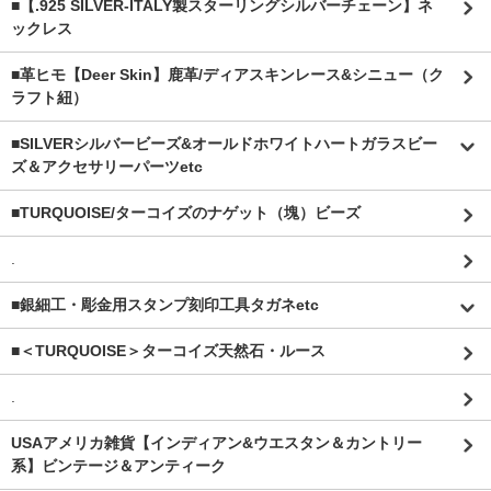
■【.925 SILVER-ITALY製スターリングシルバーチェーン】ネ
ックレス
■革ヒモ【Deer Skin】鹿革/ディアスキンレース&シニュー（ク
ラフト紐）
■SILVERシルバービーズ&オールドホワイトハートガラスビー
ズ＆アクセサリーパーツetc
■TURQUOISE/ターコイズのナゲット（塊）ビーズ
.
■銀細工・彫金用スタンプ刻印工具タガネetc
■＜TURQUOISE＞ターコイズ天然石・ルース
.
USAアメリカ雑貨【インディアン&ウエスタン＆カントリー
系】ビンテージ＆アンティーク