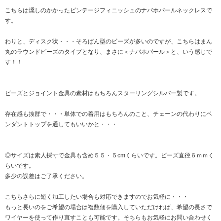
こちらは燻しのかかったビンテージフィニッシュのナバホパールネックレスで
す。
わりと、ディスク状・・・そろばん型のビーズが多いのですが、こちらはまん
丸のラウンドビーズのタイプとなり、まさに＜ナバホパール＞と、いう感じで
す！！
ビーズとジョイント金具の素材はもちろんスターリングシルバー製です。
存在感も抜群で・・・単体での着用はもちろんのこと、チェーンの代わりにペ
ンダントトップを通してもいいかと・・・
◎サイズは素人採寸で金具も含め５５・５cmくらいです。ビーズ直径６ｍｍく
らいです。
多少の誤差はご了承ください。
こちらさらに短く加工したい場合も対応できますのでお気軽に・・・
もっと長いのをご希望の場合は複数個を購入していただければ、希望の長さで
ワイヤーを使って作り直すことも可能です。そちらもお気軽にお問い合わせく