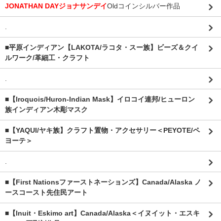
JONATHAN DAYジョナサンデイ
Oldコインシルバー作品
.
■平原インディアン【LAKOTA/ラコタ・スー族】ビーズ＆クイ
ルワーク/革細工・クラフト
.
■【Iroquois/Huron-Indian Mask】イロコイ連邦/ヒューロン
族インディアン木彫マスク
■【YAQUI/ヤキ族】クラフト置物・アクセサリー＜PEYOTE/ペ
ヨーテ＞
.
■【First Nationsファーストネーションズ】Canada/Alaska ノ
ースコースト先住民アート
■【Inuit・Eskimo art】Canada/Alaska＜イヌイット・エスキ