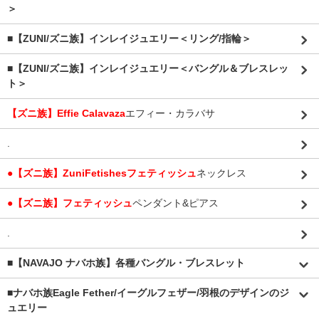
＞
■【ZUNI/ズニ族】インレイジュエリー＜リング/指輪＞
■【ZUNI/ズニ族】インレイジュエリー＜バングル＆ブレスレッ
ト＞
【ズニ族】Effie Calavaza
エフィー・カラバサ
.
●【ズニ族】ZuniFetishesフェティッシュ
ネックレス
●【ズニ族】フェティッシュ
ペンダント&ピアス
.
■【NAVAJO ナバホ族】各種バングル・ブレスレット
■
ナバホ族Eagle Fether/イーグルフェザー/羽根のデザインのジ
ュエリー