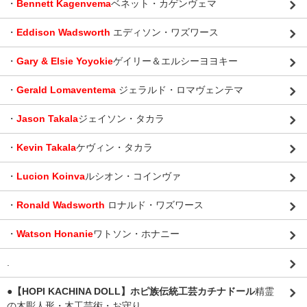
・
Bennett Kagenvema
ベネット・カゲンヴェマ
・
Eddison Wadsworth
エディソン・ワズワース
・
Gary & Elsie Yoyokie
ゲイリー＆エルシーヨヨキー
・
Gerald Lomaventema
ジェラルド・ロマヴェンテマ
・
Jason Takala
ジェイソン・タカラ
・
Kevin Takala
ケヴィン・タカラ
・
Lucion Koinva
ルシオン・コインヴァ
・
Ronald Wadsworth
ロナルド・ワズワース
・
Watson Honanie
ワトソン・ホナニー
.
●【HOPI KACHINA DOLL】ホピ族伝統工芸カチナドール
精霊
の木彫人形・木工芸術・お守り