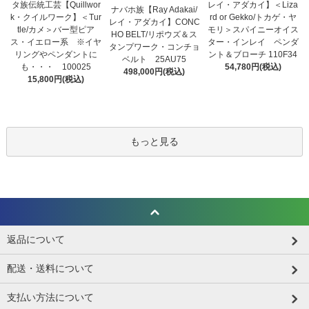
タ族伝統工芸【Quillwor
レイ・アダカイ】＜Liza
ナバホ族【Ray Adakai/
k・クイルワーク】＜Tur
rd or Gekko/トカゲ・ヤ
レイ・アダカイ】CONC
tle/カメ＞バー型ピア
モリ＞スパイニーオイス
HO BELT/リポウズ＆ス
ス・イエロー系 ※イヤ
ター・インレイ ペンダ
タンプワーク・コンチョ
リングやペンダントに
ント＆ブローチ 110F34
ベルト 25AU75
も・・・ 100025
54,780円(税込)
498,000円(税込)
15,800円(税込)
もっと見る
返品について
配送・送料について
支払い方法について