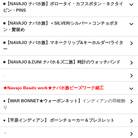
■【NAVAJO ナバホ族】ボロータイ・カフスボタン・ネクタイ
ピン・PINS
■【NAVAJO ナバホ族】＜SILVER/シルバー＞コンチョボタ
ン・髪留め
■【NAVAJO ナバホ族】マネークリップ&キーホルダー/ライタ
ー
■【NAVAJO＆ZUNI ナバホ＆ズ二族】時計のウォッチバンド
.
★Navajo Beads work★ナバホ族ビーズワーク細工
●【WAR BONNET★ウォーボンネット】
インディアンの羽根飾
り
●【平原インディアン】 ボーンチョーカー＆ブレスレット
・