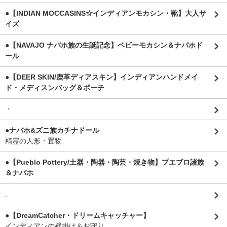
●【INDIAN MOCCASINS☆インディアンモカシン・靴】大人サ
イズ
●【NAVAJO ナバホ族の生誕記念】ベビーモカシン＆ナバホド
ール
●【DEER SKIN/鹿革ディアスキン】インディアンハンドメイ
ド・メディスンバッグ＆ポーチ
・
●ナバホ&ズニ族カチナドール
精霊の人形・置物
●【Pueblo Pottery/土器・陶器・陶芸・焼き物】プエブロ諸族
＆ナバホ
.
●【DreamCatcher・ドリームキャッチャー】
インディアンの壁掛け＆お守り