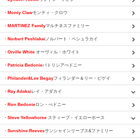
・
Monty Claw
モンティ・クロウ
・
MARTINEZ Family
マルチネスファミリー
・
Norbert Peshlakai
ノルバート・ペシュラカイ
・
Orville White
オーヴィル・ホワイト
・
Patricia Bedonie
パトリシアべドニー
・
Philander&Lee Begay
フィランダー＆リー・ビゲイ
・
Ray Adakai
レイ・アダカイ
・
Ron Bedonie
ロン・べドニー
・
Steve Yellowhorse
スティーブ・イエローホース
・
Sunshine Reeves
サンシャインリーブス&ファミリー