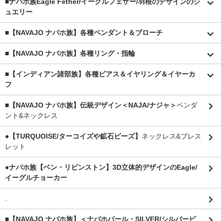
■
ナバホ族Eagle Fether/イーグルフェザー/羽根のデザインのジ
ュエリー
■【NAVAJO ナバホ族】各種ペンダント＆ブローチ
■【NAVAJO ナバホ族】各種リング・指輪
■【インディアン諸部族】各種ピアス＆イヤリング＆イヤーカ
フ
■【NAVAJO ナバホ族】伝統デザイン＜NAJA/ナジャ＞
ペンダ
ント&ネックレス
●【TURQUOISE/ターコイズや鉱石ビーズ】
ネックレス&ブレス
レット
●ナバホ族【ベン・リビンストン】3D立体的デザインのEagle/
イーグルチョーカー
.
■【NAVAJO ナバホ族】＜ナバホパール・SILVER/シルバービ