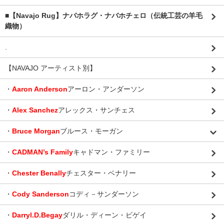
■【Navajo Rug】ナバホラグ・ナバホチェロ（伝統工芸の羊毛
織物）
.
【NAVAJO アーティスト別】
・
Aaron Anderson
アーロン・アンダーソン
・
Alex Sanchez
アレックス・サンチェス
・
Bruce Morgan
ブルース・モーガン
・
CADMAN’s Family
キャドマン・ファミリー
・
Chester Benally
チェスター・ベナリー
・
Cody Sanderson
コディ－サンダーソン
・
Darryl.D.Begay
ダリル・ディーン・ビゲイ