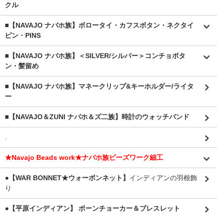
クル
■【NAVAJO ナバホ族】ボロータイ・カフスボタン・ネクタイ
ピン・PINS
■【NAVAJO ナバホ族】＜SILVER/シルバー＞コンチョボタ
ン・髪留め
■【NAVAJO ナバホ族】マネークリップ&キーホルダー/ライタ
ー
■【NAVAJO＆ZUNI ナバホ＆ズ二族】時計のウォッチバンド
.
★Navajo Beads work★ナバホ族ビーズワーク細工
●【WAR BONNET★ウォーボンネット】
インディアンの羽根飾
り
●【平原インディアン】 ボーンチョーカー＆ブレスレット