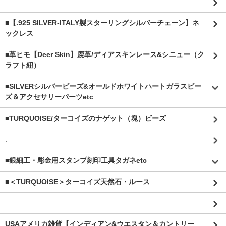
.
■【.925 SILVER-ITALY製スターリングシルバーチェーン】ネ
ックレス
■革ヒモ【Deer Skin】鹿革/ディアスキンレース&シニュー（ク
ラフト紐）
■SILVERシルバービーズ&オールドホワイトハートガラスビー
ズ＆アクセサリーパーツetc
■TURQUOISE/ターコイズのナゲット（塊）ビーズ
.
■銀細工・彫金用スタンプ刻印工具タガネetc
■＜TURQUOISE＞ターコイズ天然石・ルース
.
USAアメリカ雑貨【インディアン&ウエスタン＆カントリー