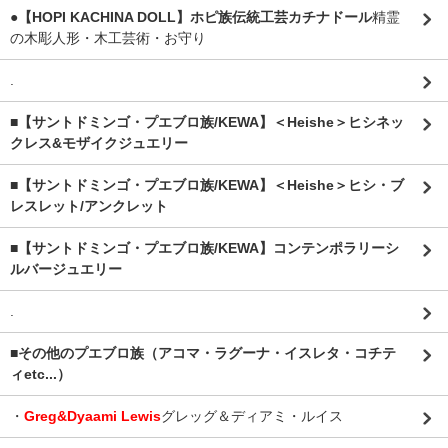
●【HOPI KACHINA DOLL】ホピ族伝統工芸カチナドール
精霊
の木彫人形・木工芸術・お守り
.
■【サントドミンゴ・プエブロ族/KEWA】＜Heishe＞ヒシネッ
クレス&モザイクジュエリー
■【サントドミンゴ・プエブロ族/KEWA】＜Heishe＞ヒシ・ブ
レスレット/アンクレット
■【サントドミンゴ・プエブロ族/KEWA】コンテンポラリーシ
ルバージュエリー
.
■その他のプエブロ族（アコマ・ラグーナ・イスレタ・コチテ
ィetc...）
・
Greg&Dyaami Lewis
グレッグ＆ディアミ・ルイス