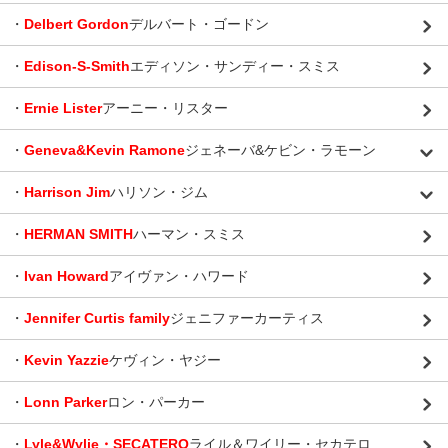
・
Delbert Gordon
デルバート・ゴードン
・
Edison-S-Smith
エディソン・サンディー・スミス
・
Ernie Lister
アーニー・リスター
・
Geneva&Kevin Ramone
ジェネーバ&ケビン・ラモーン
・
Harrison Jim
ハリソン・ジム
・
HERMAN SMITH
ハーマン・スミス
・
Ivan Howard
アイヴァン・ハワード
・
Jennifer Curtis family
ジェニファーカーティス
・
Kevin Yazzie
ケヴィン・ヤジー
・
Lonn Parker
ロン・パーカー
・
Lyle&Wylie・SECATERO
ライル＆ワイリー・セカテロ