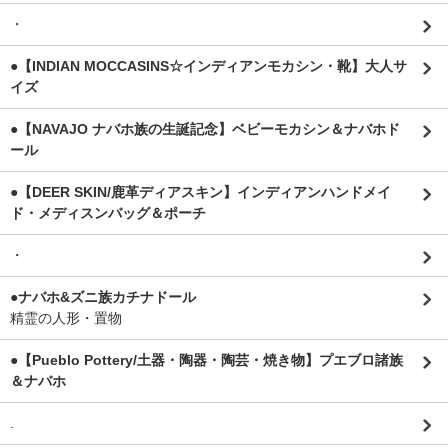
・
●【INDIAN MOCCASINS☆インディアンモカシン・靴】大人サ
イズ
●【NAVAJO ナバホ族の生誕記念】ベビーモカシン＆ナバホド
ール
●【DEER SKIN/鹿革ディアスキン】インディアンハンドメイ
ド・メディスンバッグ＆ポーチ
・
●ナバホ&ズニ族カチナドール
精霊の人形・置物
●【Pueblo Pottery/土器・陶器・陶芸・焼き物】プエブロ諸族
＆ナバホ
.