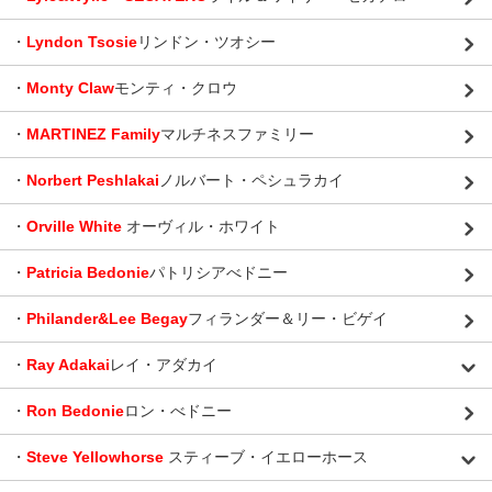
・
Lyndon Tsosie
リンドン・ツオシー
・
Monty Claw
モンティ・クロウ
・
MARTINEZ Family
マルチネスファミリー
・
Norbert Peshlakai
ノルバート・ペシュラカイ
・
Orville White
オーヴィル・ホワイト
・
Patricia Bedonie
パトリシアべドニー
・
Philander&Lee Begay
フィランダー＆リー・ビゲイ
・
Ray Adakai
レイ・アダカイ
・
Ron Bedonie
ロン・べドニー
・
Steve Yellowhorse
スティーブ・イエローホース