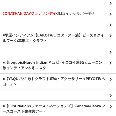
.
JONATHAN DAYジョナサンデイ
Oldコインシルバー作品
.
■平原インディアン【LAKOTA/ラコタ・スー族】ビーズ＆クイ
ルワーク/革細工・クラフト
.
■【Iroquois/Huron-Indian Mask】イロコイ連邦/ヒューロン
族インディアン木彫マスク
■【YAQUI/ヤキ族】クラフト置物・アクセサリー＜PEYOTE/ペ
ヨーテ＞
.
■【First Nationsファーストネーションズ】Canada/Alaska ノ
ースコースト先住民アート