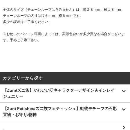
全体のサイズ（チェーンループは含みません）は、縦２８ｍｍ、横１８ｍｍ、
チェーンループの内寸は縦６ｍｍ、横５ｍｍです。
多少の誤差はご了承ください。
※お使いのパソコン環境によっては、実際色合いが多少異なる場合がございま
す。予めご了承下さい。
カテゴリーから探す
【Zuni/ズニ族】かわいい♡キャラクターデザイン★インレイ
ジュエリー
【Zuni Fetishes/ズニ族フェティッシュ】動物モチーフの石彫
置物・お守り/物神
.