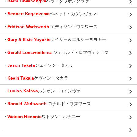
・
Berra Tawahongva
ベラ・タワホングヴァ
・
Bennett Kagenvema
ベネット・カゲンヴェマ
・
Eddison Wadsworth
エディソン・ワズワース
・
Gary & Elsie Yoyokie
ゲイリー＆エルシーヨヨキー
・
Gerald Lomaventema
ジェラルド・ロマヴェンテマ
・
Jason Takala
ジェイソン・タカラ
・
Kevin Takala
ケヴィン・タカラ
・
Lucion Koinva
ルシオン・コインヴァ
・
Ronald Wadsworth
ロナルド・ワズワース
・
Watson Honanie
ワトソン・ホナニー
.