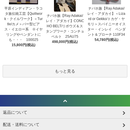
平原インディアン・ラコ
ナバホ族【Ray Adakai/
タ族伝統工芸【Quillwor
レイ・アダカイ】＜Liza
ナバホ族【Ray Adakai/
k・クイルワーク】＜Tur
rd or Gekko/トカゲ・ヤ
レイ・アダカイ】CONC
tle/カメ＞バー型ピア
モリ＞スパイニーオイス
HO BELT/リポウズ＆ス
ス・イエロー系 ※イヤ
ター・インレイ ペンダ
タンプワーク・コンチョ
リングやペンダントに
ント＆ブローチ 110F34
ベルト 25AU75
も・・・ 100025
54,780円(税込)
498,000円(税込)
15,800円(税込)
もっと見る
返品について
配送・送料について