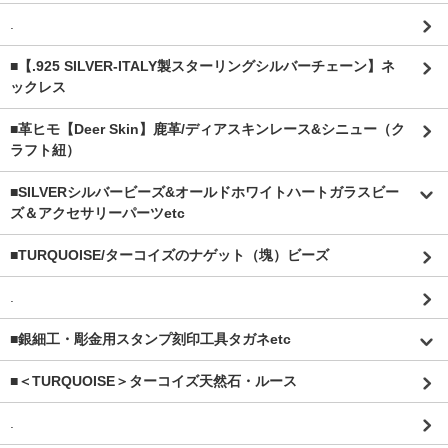
.
■【.925 SILVER-ITALY製スターリングシルバーチェーン】ネ
ックレス
■革ヒモ【Deer Skin】鹿革/ディアスキンレース&シニュー（ク
ラフト紐）
■SILVERシルバービーズ&オールドホワイトハートガラスビー
ズ＆アクセサリーパーツetc
■TURQUOISE/ターコイズのナゲット（塊）ビーズ
.
■銀細工・彫金用スタンプ刻印工具タガネetc
■＜TURQUOISE＞ターコイズ天然石・ルース
.