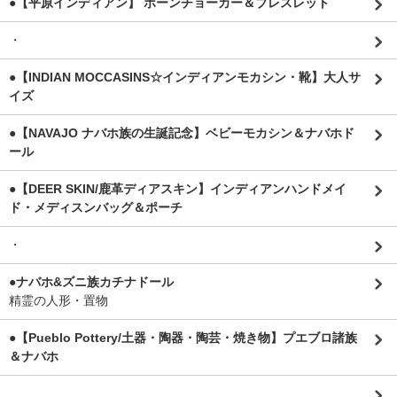
●【平原インディアン】 ボーンチョーカー＆ブレスレット
・
●【INDIAN MOCCASINS☆インディアンモカシン・靴】大人サ
イズ
●【NAVAJO ナバホ族の生誕記念】ベビーモカシン＆ナバホド
ール
●【DEER SKIN/鹿革ディアスキン】インディアンハンドメイ
ド・メディスンバッグ＆ポーチ
・
●ナバホ&ズニ族カチナドール
精霊の人形・置物
●【Pueblo Pottery/土器・陶器・陶芸・焼き物】プエブロ諸族
＆ナバホ
.