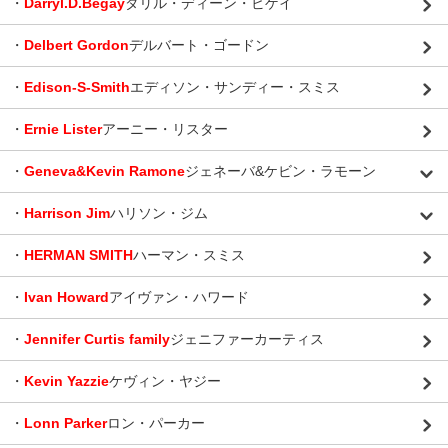
・
Darryl.D.Begay
ダリル・ディーン・ビゲイ
・
Delbert Gordon
デルバート・ゴードン
・
Edison-S-Smith
エディソン・サンディー・スミス
・
Ernie Lister
アーニー・リスター
・
Geneva&Kevin Ramone
ジェネーバ&ケビン・ラモーン
・
Harrison Jim
ハリソン・ジム
・
HERMAN SMITH
ハーマン・スミス
・
Ivan Howard
アイヴァン・ハワード
・
Jennifer Curtis family
ジェニファーカーティス
・
Kevin Yazzie
ケヴィン・ヤジー
・
Lonn Parker
ロン・パーカー