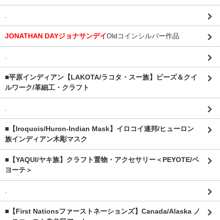
.
JONATHAN DAYジョナサンデイ
Oldコインシルバー作品
.
■平原インディアン【LAKOTA/ラコタ・スー族】ビーズ＆クイ
ルワーク/革細工・クラフト
.
■【Iroquois/Huron-Indian Mask】イロコイ連邦/ヒューロン
族インディアン木彫マスク
■【YAQUI/ヤキ族】クラフト置物・アクセサリー＜PEYOTE/ペ
ヨーテ＞
.
■【First Nationsファーストネーションズ】Canada/Alaska ノ