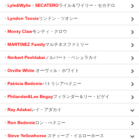
・
Lyle&Wylie・SECATERO
ライル＆ワイリー・セカテロ
・
Lyndon Tsosie
リンドン・ツオシー
・
Monty Claw
モンティ・クロウ
・
MARTINEZ Family
マルチネスファミリー
・
Norbert Peshlakai
ノルバート・ペシュラカイ
・
Orville White
オーヴィル・ホワイト
・
Patricia Bedonie
パトリシアべドニー
・
Philander&Lee Begay
フィランダー＆リー・ビゲイ
・
Ray Adakai
レイ・アダカイ
・
Ron Bedonie
ロン・べドニー
・
Steve Yellowhorse
スティーブ・イエローホース