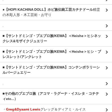
●【HOPI KACHINA DOLL】ホピ族伝統工芸カチナドール
精霊
の木彫人形・木工芸術・お守り
.
■【サントドミンゴ・プエブロ族/KEWA】＜Heishe＞ヒシネッ
クレス&モザイクジュエリー
■【サントドミンゴ・プエブロ族/KEWA】＜Heishe＞ヒシ・ブ
レスレット/アンクレット
■【サントドミンゴ・プエブロ族/KEWA】コンテンポラリーシ
ルバージュエリー
.
■その他のプエブロ族（アコマ・ラグーナ・イスレタ・コチテ
ィetc...）
・
Greg&Dyaami Lewis
グレッグ＆ディアミ・ルイス