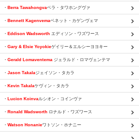
・
Berra Tawahongva
ベラ・タワホングヴァ
・
Bennett Kagenvema
ベネット・カゲンヴェマ
・
Eddison Wadsworth
エディソン・ワズワース
・
Gary & Elsie Yoyokie
ゲイリー＆エルシーヨヨキー
・
Gerald Lomaventema
ジェラルド・ロマヴェンテマ
・
Jason Takala
ジェイソン・タカラ
・
Kevin Takala
ケヴィン・タカラ
・
Lucion Koinva
ルシオン・コインヴァ
・
Ronald Wadsworth
ロナルド・ワズワース
・
Watson Honanie
ワトソン・ホナニー
.