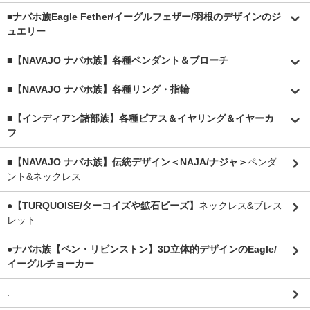
■
ナバホ族Eagle Fether/イーグルフェザー/羽根のデザインのジ
ュエリー
■【NAVAJO ナバホ族】各種ペンダント＆ブローチ
■【NAVAJO ナバホ族】各種リング・指輪
■【インディアン諸部族】各種ピアス＆イヤリング＆イヤーカ
フ
■【NAVAJO ナバホ族】伝統デザイン＜NAJA/ナジャ＞
ペンダ
ント&ネックレス
●【TURQUOISE/ターコイズや鉱石ビーズ】
ネックレス&ブレス
レット
●ナバホ族【ベン・リビンストン】3D立体的デザインのEagle/
イーグルチョーカー
.