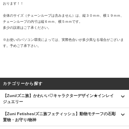
おります！！
全体のサイズ（チェーンループは含みません）は、縦３０ｍｍ、横１９ｍｍ、
チェーンループの内寸は縦６ｍｍ、横５ｍｍです。
多少の誤差はご了承ください。
※お使いのパソコン環境によっては、実際色合いが多少異なる場合がございま
す。予めご了承下さい。
カテゴリーから探す
【Zuni/ズニ族】かわいい♡キャラクターデザイン★インレイ
ジュエリー
【Zuni Fetishes/ズニ族フェティッシュ】動物モチーフの石彫
置物・お守り/物神