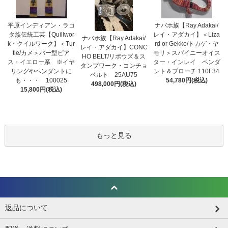
平原インディアン・ラコ
ナバホ族【Ray Adakai/
タ族伝統工芸【Quillwor
レイ・アダカイ】＜Liza
ナバホ族【Ray Adakai/
k・クイルワーク】＜Tur
rd or Gekko/トカゲ・ヤ
レイ・アダカイ】CONC
tle/カメ＞バー型ピア
モリ＞スパイニーオイス
HO BELT/リポウズ＆ス
ス・イエロー系 ※イヤ
ター・インレイ ペンダ
タンプワーク・コンチョ
リングやペンダントに
ント＆ブローチ 110F34
ベルト 25AU75
も・・・ 100025
54,780円(税込)
498,000円(税込)
15,800円(税込)
もっと見る
返品について