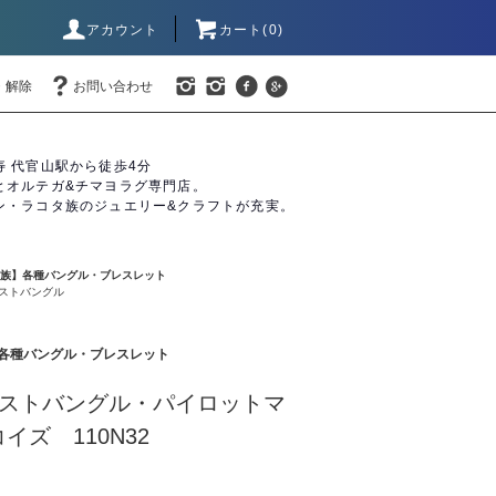
アカウント
カート(0)
・解除
お問い合わせ
寿 代官山駅から徒歩4分
とオルテガ&チマヨラグ専門店。
ン・ラコタ族のジュエリー&クラフトが充実。
バホ族】各種バングル・ブレスレット
ストバングル
族】各種バングル・ブレスレット
ストバングル・パイロットマ
イズ 110N32