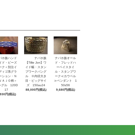
バホ族ハンド
ナバホ族
ナバホ族オール
イド・ビーズ
【Tillie Jon】ワ
ド・フレッドハ
ーク＜別注イ
イド幅・スタン
ーベイスタイ
ディゴ系グラ
プワークバング
ル・スタンプワ
ーション・Ｎ
ル ※内径大き
ーク≪カウベル
ＶＡＪＯ柄＞
目・ビッグサイ
≫ペンダント 1
ングル 120D
ズ 150au24
50s56
17
88,000円(税込)
9,680円(税込)
,930円(税込)