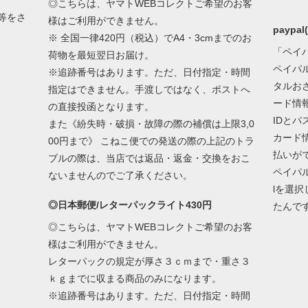
◎こちらは、ヤマトWEBコレクトご希望のお客
等をさ
様はご利用ができません。
paypa
※ 全国一律420円（税込）でA4・3cmまでのお
「ペイ
荷物を最短翌日お届け。
ペイパ
※追跡番号はあります。ただ、日付指定・時間
タルお
指定はできません。手渡しではなく、ポストへ
ード情
の直接投函となります。
IDと
また《紛失時・破損・故障の際の補償は上限3,0
カード
00円まで》 こねこ便での発送の際の上記のトラ
払いが
ブルの際は、当店では返品・返金・交換をおこ
ペイパ
ないませんのでご了承ください。
lを選
◎日本郵便/レターパックライト430円
たんで
◎こちらは、ヤマトWEBコレクトご希望のお客
様はご利用ができません。
レターパックの規定が厚さ３ｃｍまで・重さ３
ｋｇまでに収まる商品のみになります。
※追跡番号はあります。ただ、日付指定・時間