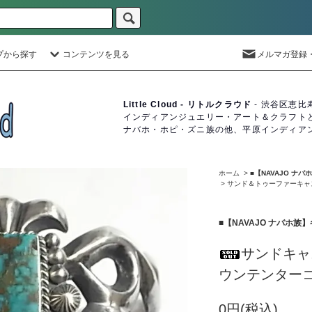
プから探す
コンテンツを見る
メルマガ登録
Little Cloud - リトルクラウド
- 渋谷区恵比
インディアンジュエリー・アート＆クラフト
ナバホ・ホピ・ズニ族の他、平原インディア
ホーム
>
■【NAVAJO ナ
>
サンド＆トゥーファーキャ
■【NAVAJO ナバホ
サンドキャ
ウンテンターコ
0円(税込)