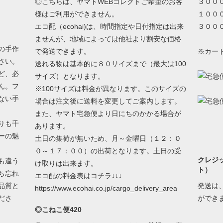
◎こちらは、ヤマトWEBコレクトご希望のお客
３００
様はご利用ができません。
１００
エコ配（ecohai)は、時間指定や日付指定は出来
３００
ませんが、地域によっては他社より割安な価格
の手作
で発送できます。
※カー
さい。
送れる物は基本的に８０サイズまで（最大は100
ど、必
サイズ）となります。
ん。フ
※100サイズは料金が異なります。このサイズの
ない手
場合は注文後に送料を変更してご案内します。
また、ヤマト宅急便より日にちのかかる場合が
りも千
あります。
ーの魅
土日の集荷が無いため、月～金曜日（１２：０
０～１７：００）の出荷となります。土日の受
クレジ
も違う
け取りは出来ます。
ト）
ち忘れ
エコ配の料金表はコチラ↓↓↓
品質と
発送は
https://www.ecohai.co.jp/cargo_delivery_area
ださ
ができ
◎こねこ便420