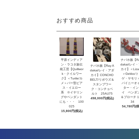
おすすめ商品
平原インディア
ナバホ族【Ra
ン・ラコタ族伝
dakai/レイ
ナバホ族【Ray A
統工芸【Quillwor
カイ】＜Lizar
dakai/レイ・アダ
k・クイルワー
r Gekko/
カイ】CONCHO
ク】＜Turtle/カ
ゲ・ヤモリ
BELT/リポウズ＆
メ＞バー型ピア
パイニーオ
スタンプワー
ス・イエロー
ター・イン
ク・コンチョベ
系 ※イヤリン
イ ペンダ
ルト 25AU75
グやペンダント
＆ブローチ 1
498,000円(税込)
にも・・・ 100
34
025
54,780円(
15,800円(税込)