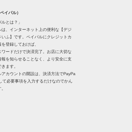
l(ペイパル）
パルとは？」
ルは、インターネット上の便利な【デジ
さいふ】です。ペイパルにクレジットカ
報を登録しておけば、
パスワードだけで決済完了。お店に大切な
情報を知らせることなく、より安全に支
できます。
ルアカウントの開設は、決済方法でPayPa
択して必要事項を入力するだけなのでかん
す。