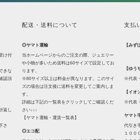
配送・送料について
支払
◎ヤマト運輸
【みず
受け付
当ホームページからのご注文の際、ジュエリー
や小物が多いため送料は60サイズで設定してお
【ゆう
できな
ります。
確認頂
※80サイズ以上は料金が異なります。このサイ
※代表
。
ズの場合は注文後に送料を変更してご案内しま
【イオ
す。
詳細は下記の一覧表をクリックしてご確認くだ
※代表
折返し
さい↓↓↓
ヤマト
【ヤマト運輸・運賃一覧表】
下さ
代引き
◎エコ配
１００