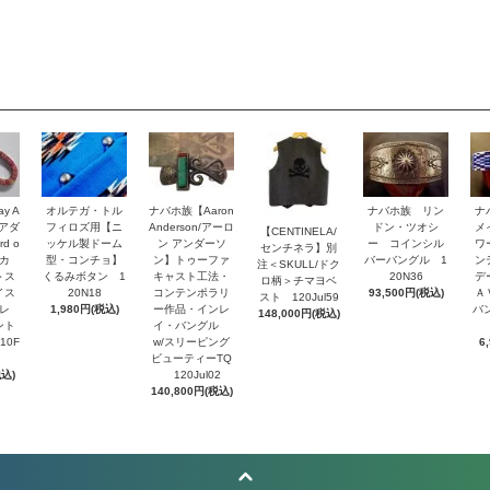
y A
オルテガ・トル
ナバホ族【Aaron
ナバホ族 リン
ナ
・アダ
フィロズ用【ニ
Anderson/アーロ
ドン・ツオシ
メ
【CENTINELA/
d o
ッケル製ドーム
ン アンダーソ
ー コインシル
ワ
センチネラ】別
トカ
型・コンチョ】
ン】トゥーファ
バーバングル 1
ン
注＜SKULL/ドク
＞ス
くるみボタン 1
キャスト工法・
20N36
デ
ロ柄＞チマヨベ
イス
20N18
コンテンポラリ
93,500円(税込)
Ａ
スト 120Jul59
レ
1,980円(税込)
ー作品・インレ
バ
148,000円(税込)
ント
イ・バングル
10F
w/スリーピング
6
ビューティーTQ
税込)
120Jul02
140,800円(税込)