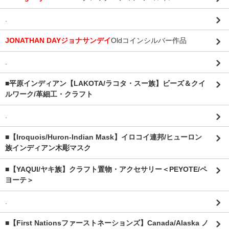
.
JONATHAN DAYジョナサンデイ
Oldコインシルバー作品
.
■平原インディアン【LAKOTA/ラコタ・スー族】ビーズ＆クイ
ルワーク/革細工・クラフト
.
■【Iroquois/Huron-Indian Mask】イロコイ連邦/ヒューロン
族インディアン木彫マスク
■【YAQUI/ヤキ族】クラフト置物・アクセサリー＜PEYOTE/ペ
ヨーテ＞
.
■【First Nationsファーストネーションズ】Canada/Alaska ノ