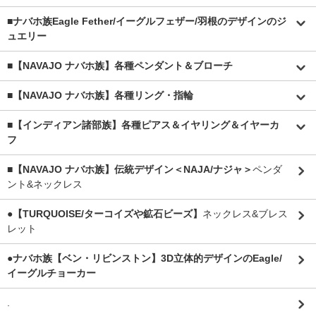
■
ナバホ族Eagle Fether/イーグルフェザー/羽根のデザインのジ
ュエリー
■【NAVAJO ナバホ族】各種ペンダント＆ブローチ
■【NAVAJO ナバホ族】各種リング・指輪
■【インディアン諸部族】各種ピアス＆イヤリング＆イヤーカ
フ
■【NAVAJO ナバホ族】伝統デザイン＜NAJA/ナジャ＞
ペンダ
ント&ネックレス
●【TURQUOISE/ターコイズや鉱石ビーズ】
ネックレス&ブレス
レット
●ナバホ族【ベン・リビンストン】3D立体的デザインのEagle/
イーグルチョーカー
.