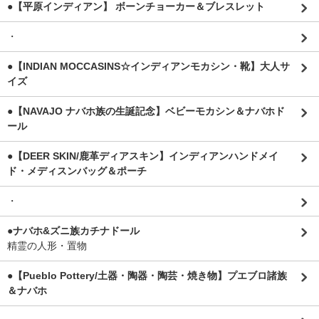
●【平原インディアン】 ボーンチョーカー＆ブレスレット
・
●【INDIAN MOCCASINS☆インディアンモカシン・靴】大人サ
イズ
●【NAVAJO ナバホ族の生誕記念】ベビーモカシン＆ナバホド
ール
●【DEER SKIN/鹿革ディアスキン】インディアンハンドメイ
ド・メディスンバッグ＆ポーチ
・
●ナバホ&ズニ族カチナドール
精霊の人形・置物
●【Pueblo Pottery/土器・陶器・陶芸・焼き物】プエブロ諸族
＆ナバホ