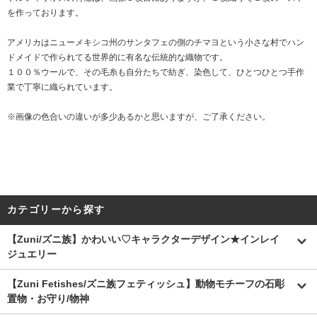
を作っております。
アメリカはニューメキシコ州のサンタフェの側のチマヨという小さな村でハン
ドメイドで作られてる世界的に有名な伝統的な織物です。
１００％ウールで、その毛糸も自分たちで紡ぎ、染色して、ひとつひとつ手作
業で丁寧に織られています。
※画像の色合いの違いが多少あるかと思いますが、ご了承ください。
カテゴリーから探す
【Zuni/ズニ族】かわいい♡キャラクターデザイン★インレイ
ジュエリー
【Zuni Fetishes/ズニ族フェティッシュ】動物モチーフの石彫
置物・お守り/物神