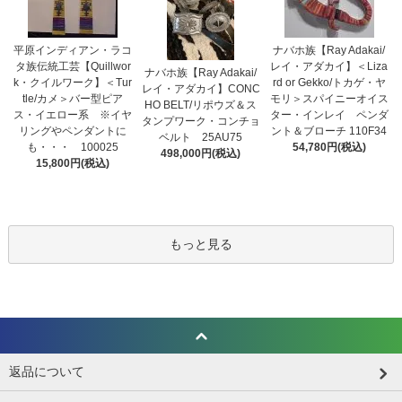
平原インディアン・ラコ
ナバホ族【Ray Adakai/
タ族伝統工芸【Quillwor
レイ・アダカイ】＜Liza
ナバホ族【Ray Adakai/
k・クイルワーク】＜Tur
rd or Gekko/トカゲ・ヤ
レイ・アダカイ】CONC
tle/カメ＞バー型ピア
モリ＞スパイニーオイス
HO BELT/リポウズ＆ス
ス・イエロー系 ※イヤ
ター・インレイ ペンダ
タンプワーク・コンチョ
リングやペンダントに
ント＆ブローチ 110F34
ベルト 25AU75
も・・・ 100025
54,780円(税込)
498,000円(税込)
15,800円(税込)
もっと見る
返品について