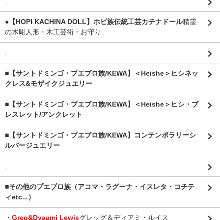
.
●【HOPI KACHINA DOLL】ホピ族伝統工芸カチナドール
精霊
の木彫人形・木工芸術・お守り
.
■【サントドミンゴ・プエブロ族/KEWA】＜Heishe＞ヒシネッ
クレス&モザイクジュエリー
■【サントドミンゴ・プエブロ族/KEWA】＜Heishe＞ヒシ・ブ
レスレット/アンクレット
■【サントドミンゴ・プエブロ族/KEWA】コンテンポラリーシ
ルバージュエリー
.
■その他のプエブロ族（アコマ・ラグーナ・イスレタ・コチテ
ィetc...）
・
Greg&Dyaami Lewis
グレッグ＆ディアミ・ルイス