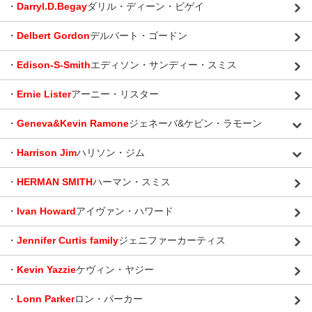
・
Darryl.D.Begay
ダリル・ディーン・ビゲイ
・
Delbert Gordon
デルバート・ゴードン
・
Edison-S-Smith
エディソン・サンディー・スミス
・
Ernie Lister
アーニー・リスター
・
Geneva&Kevin Ramone
ジェネーバ&ケビン・ラモーン
・
Harrison Jim
ハリソン・ジム
・
HERMAN SMITH
ハーマン・スミス
・
Ivan Howard
アイヴァン・ハワード
・
Jennifer Curtis family
ジェニファーカーティス
・
Kevin Yazzie
ケヴィン・ヤジー
・
Lonn Parker
ロン・パーカー