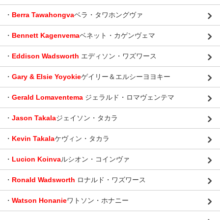
・
Berra Tawahongva
ベラ・タワホングヴァ
・
Bennett Kagenvema
ベネット・カゲンヴェマ
・
Eddison Wadsworth
エディソン・ワズワース
・
Gary & Elsie Yoyokie
ゲイリー＆エルシーヨヨキー
・
Gerald Lomaventema
ジェラルド・ロマヴェンテマ
・
Jason Takala
ジェイソン・タカラ
・
Kevin Takala
ケヴィン・タカラ
・
Lucion Koinva
ルシオン・コインヴァ
・
Ronald Wadsworth
ロナルド・ワズワース
・
Watson Honanie
ワトソン・ホナニー