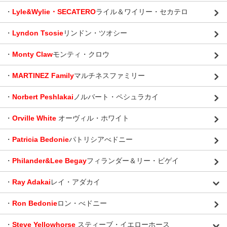
・
Lyle&Wylie・SECATERO
ライル＆ワイリー・セカテロ
・
Lyndon Tsosie
リンドン・ツオシー
・
Monty Claw
モンティ・クロウ
・
MARTINEZ Family
マルチネスファミリー
・
Norbert Peshlakai
ノルバート・ペシュラカイ
・
Orville White
オーヴィル・ホワイト
・
Patricia Bedonie
パトリシアべドニー
・
Philander&Lee Begay
フィランダー＆リー・ビゲイ
・
Ray Adakai
レイ・アダカイ
・
Ron Bedonie
ロン・べドニー
・
Steve Yellowhorse
スティーブ・イエローホース