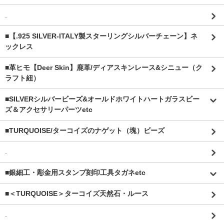
.
■【.925 SILVER-ITALY製スターリングシルバーチェーン】ネ
ックレス
■革ヒモ【Deer Skin】鹿革/ディアスキンレース&シニュー（ク
ラフト紐）
■SILVERシルバービーズ&オールドホワイトハートガラスビー
ズ＆アクセサリーパーツetc
■TURQUOISE/ターコイズのナゲット（塊）ビーズ
.
■銀細工・彫金用スタンプ刻印工具タガネetc
■＜TURQUOISE＞ターコイズ天然石・ルース
.