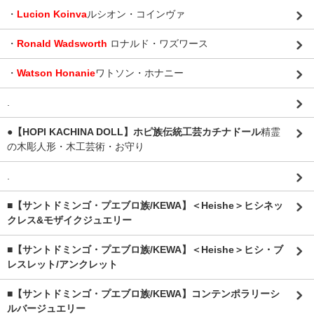
・
Lucion Koinva
ルシオン・コインヴァ
・
Ronald Wadsworth
ロナルド・ワズワース
・
Watson Honanie
ワトソン・ホナニー
.
●【HOPI KACHINA DOLL】ホピ族伝統工芸カチナドール
精霊
の木彫人形・木工芸術・お守り
.
■【サントドミンゴ・プエブロ族/KEWA】＜Heishe＞ヒシネッ
クレス&モザイクジュエリー
■【サントドミンゴ・プエブロ族/KEWA】＜Heishe＞ヒシ・ブ
レスレット/アンクレット
■【サントドミンゴ・プエブロ族/KEWA】コンテンポラリーシ
ルバージュエリー