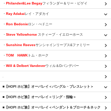
・
Philander&Lee Begay
フィランダー＆リー・ビゲイ
・
Ray Adakai
レイ・アダカイ
・
Ron Bedonie
ロン・べドニー
・
Steve Yellowhorse
スティーブ・イエローホース
・
Sunshine Reeves
サンシャインリーブス&ファミリー
・
TOM HAWK
トム・ホーク
・
Will & Delbert Vandever
ウィル＆Dバンデバー
.
■【HOPI ホピ族】オーバレイ＜バングル・ブレスレット＞
■【HOPI ホピ族】オーバレイ＜リング・指輪＞
■【HOPI ホピ族】オーバレイ＜ペンダント＆ブローチ＆ネック