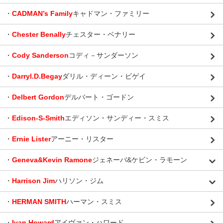
・
CADMAN’s Family
キャドマン・ファミリー
・
Chester Benally
チェスター・ベナリー
・
Cody Sanderson
コディ－サンダーソン
・
Darryl.D.Begay
ダリル・ディーン・ビゲイ
・
Delbert Gordon
デルバート・ゴードン
・
Edison-S-Smith
エディソン・サンディー・スミス
・
Ernie Lister
アーニー・リスター
・
Geneva&Kevin Ramone
ジェネーバ&ケビン・ラモーン
・
Harrison Jim
ハリソン・ジム
・
HERMAN SMITH
ハーマン・スミス
・
Ivan Howard
アイヴァン・ハワード