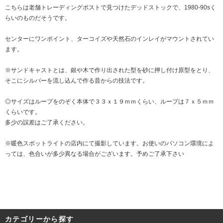
こちらは老舗トレーディングポストで見つけたデッドストックで、1980-90sく
らいのものだそうです。
センターにワンポイント、ターコイズや天然石のインレイがマウントされてい
ます。
※サンドキャストとは、銀や木で作り出された型を砂に押し付け原型をとり、
そこにシルバーを流し込んで作る昔からの技法です。
◎サイズはループをのぞく本体で３３ｘ１９ｍｍくらい、ループは７ｘ５ｍｍ
くらいです。
多少の誤差はご了承ください。
※暖色スポットライトの店内にて撮影しています。お使いのパソコン環境によ
っては、色合いが多少異なる場合がございます。予めご了承下さい
カテゴリーから探す