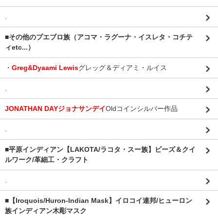
.
■その他のプエブロ族（アコマ・ラグーナ・イスレタ・コチテ
ィetc...）
・
Greg&Dyaami Lewis
グレッグ＆ディアミ・ルイス
.
JONATHAN DAYジョナサンデイ
Oldコインシルバー作品
.
■平原インディアン【LAKOTA/ラコタ・スー族】ビーズ＆クイ
ルワーク/革細工・クラフト
.
■【Iroquois/Huron-Indian Mask】イロコイ連邦/ヒューロン
族インディアン木彫マスク