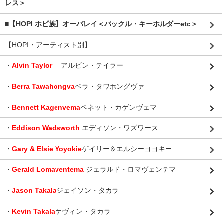
レス＞
■【HOPI ホピ族】オーバレイ＜バックル・キーホルダーetc＞
【HOPI・アーティスト別】
・
Alvin Taylor
アルビン・テイラー
・
Berra Tawahongva
ベラ・タワホングヴァ
・
Bennett Kagenvema
ベネット・カゲンヴェマ
・
Eddison Wadsworth
エディソン・ワズワース
・
Gary & Elsie Yoyokie
ゲイリー＆エルシーヨヨキー
・
Gerald Lomaventema
ジェラルド・ロマヴェンテマ
・
Jason Takala
ジェイソン・タカラ
・
Kevin Takala
ケヴィン・タカラ