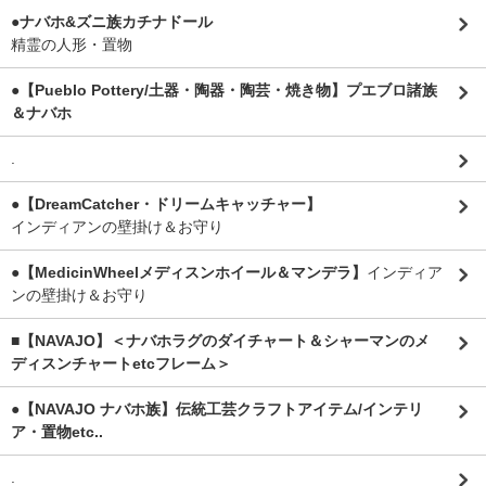
●ナバホ&ズニ族カチナドール
精霊の人形・置物
●【Pueblo Pottery/土器・陶器・陶芸・焼き物】プエブロ諸族
＆ナバホ
.
●【DreamCatcher・ドリームキャッチャー】
インディアンの壁掛け＆お守り
●【MedicinWheelメディスンホイール＆マンデラ】
インディア
ンの壁掛け＆お守り
■【NAVAJO】＜ナバホラグのダイチャート＆シャーマンのメ
ディスンチャートetcフレーム＞
●【NAVAJO ナバホ族】伝統工芸クラフトアイテム/インテリ
ア・置物etc..
.