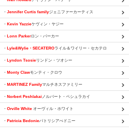
・
Jennifer Curtis family
ジェニファーカーティス
・
Kevin Yazzie
ケヴィン・ヤジー
・
Lonn Parker
ロン・パーカー
・
Lyle&Wylie・SECATERO
ライル＆ワイリー・セカテロ
・
Lyndon Tsosie
リンドン・ツオシー
・
Monty Claw
モンティ・クロウ
・
MARTINEZ Family
マルチネスファミリー
・
Norbert Peshlakai
ノルバート・ペシュラカイ
・
Orville White
オーヴィル・ホワイト
・
Patricia Bedonie
パトリシアべドニー