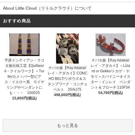
About Little Cloud（リトルクラウド）について
おすすめ商品
平原インディアン・ラコ
ナバホ族【Ray Adakai/
タ族伝統工芸【Quillwor
レイ・アダカイ】＜Liza
ナバホ族【Ray Adakai/
k・クイルワーク】＜Tur
rd or Gekko/トカゲ・ヤ
レイ・アダカイ】CONC
tle/カメ＞バー型ピア
モリ＞スパイニーオイス
HO BELT/リポウズ＆ス
ス・イエロー系 ※イヤ
ター・インレイ ペンダ
タンプワーク・コンチョ
リングやペンダントに
ント＆ブローチ 110F34
ベルト 25AU75
も・・・ 100025
54,780円(税込)
498,000円(税込)
15,800円(税込)
もっと見る