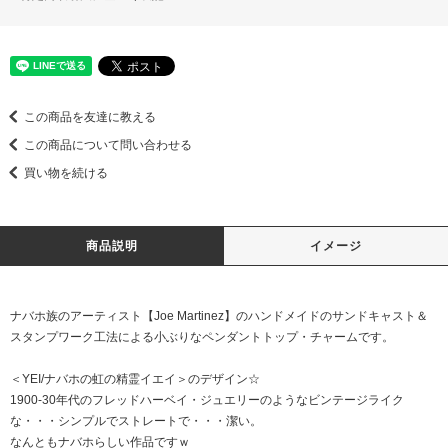
この商品を友達に教える
この商品について問い合わせる
買い物を続ける
商品説明
イメージ
ナバホ族のアーティスト【Joe Martinez】のハンドメイドのサンドキャスト＆
スタンプワーク工法による小ぶりなペンダントトップ・チャームです。
＜YEI/ナバホの虹の精霊イエイ＞のデザイン☆
1900-30年代のフレッドハーベイ・ジュエリーのようなビンテージライク
な・・・シンプルでストレートで・・・潔い。
なんともナバホらしい作品ですｗ